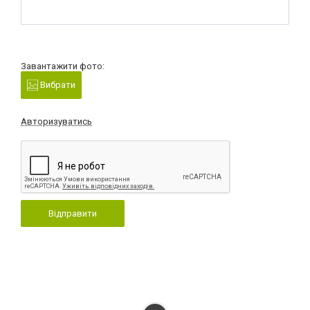
Завантажити фото:
Вибрати
Авторизуватись
Відправити