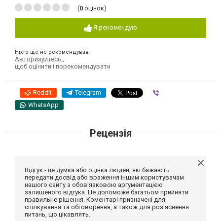
(
0
оцінок)
Я рекомендую
Ніхто ще не рекомендував
Авторизуйтесь
,
щоб оцінити і порекомендувати
Reddit
Telegram
Viber
WhatsApp
Рецензія
Відгук - це думка або оцінка людей, які бажають
передати досвід або враження іншим користувачам
нашого сайту з обов'язковою аргументацією
залишеного відгука. Це допоможе багатьом прийняти
правильне рішення. Коментарі призначені для
спілкування та обговорення, а також для роз'яснення
питань, що цікавлять.