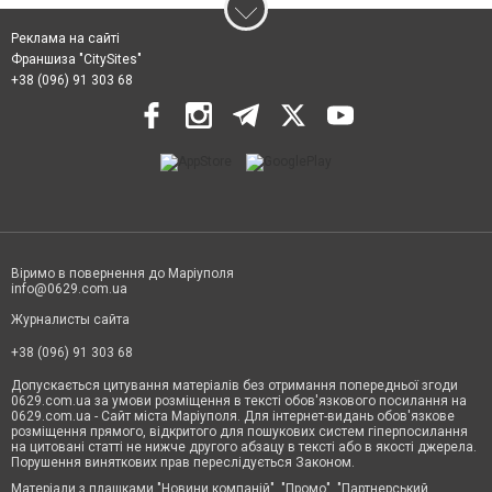
Реклама на сайті
Франшиза "CitySites"
+38 (096) 91 303 68
Віримо в повернення до Маріуполя
info@0629.com.ua
Журналисты сайта
+38 (096) 91 303 68
Допускається цитування матеріалів без отримання попередньої згоди
0629.com.ua за умови розміщення в тексті обов'язкового посилання на
0629.com.ua - Сайт міста Маріуполя. Для інтернет-видань обов'язкове
розміщення прямого, відкритого для пошукових систем гіперпосилання
на цитовані статті не нижче другого абзацу в тексті або в якості джерела.
Порушення виняткових прав переслідується Законом.
Матеріали з плашками "Новини компаній", "Промо", "Партнерський