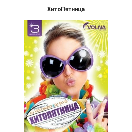
ХитоПятница