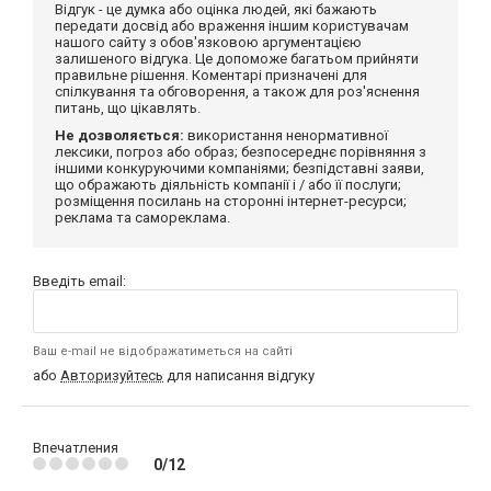
Відгук - це думка або оцінка людей, які бажають
передати досвід або враження іншим користувачам
нашого сайту з обов'язковою аргументацією
залишеного відгука. Це допоможе багатьом прийняти
правильне рішення. Коментарі призначені для
спілкування та обговорення, а також для роз'яснення
питань, що цікавлять.
Не дозволяється:
використання ненормативної
лексики, погроз або образ; безпосереднє порівняння з
іншими конкуруючими компаніями; безпідставні заяви,
що ображають діяльність компанії і / або її послуги;
розміщення посилань на сторонні інтернет-ресурси;
реклама та самореклама.
Введіть email:
Ваш e-mail не відображатиметься на сайті
або
Авторизуйтесь
для написання відгуку
Впечатления
0/12