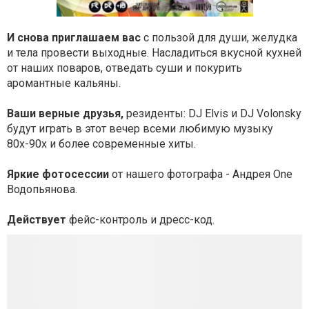
И снова приглашаем вас
с пользой для души, желудка
и тела провести выходные. Насладиться вкусной кухней
от наших поваров, отведать суши и покурить
аромантные кальяны.
Ваши верные друзья,
резиденты: DJ Elvis и DJ Volonsky
будут играть в этот вечер всеми любимую музыку
80х-90х и более современные хиты.
Яркие фотосеcсии
от нашего фотографа - Андрея One
Водопьянова.
Действует
фейс-контроль и дресс-код.