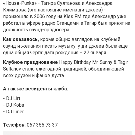
«House-Punks» - Тагира Султанова и Александра
Климцова (это настоящие имена ди-джеев) -
произошло в 2006 году на Kiss FM где Александр уже
работал в эфире радио Станцами, а Тагир был принят на
должность саунд-продюсера.
Как оказалось,
кроме общих взглядов на клубный
саунд и желания писать музыку, у ди-джеев была ещё
одна общая черта: дата рождения – 27 января.
Клубное празднование
Happy Birthday Mr. Sunny & Tagir
Sultanov стало ежегодной традицией, объединяющей
всех друзей и фанов дуэта.
А так же резиденты клуба:
- DJ Lirt
- DJ Koba
- DJ Liner
Телефон:
067 355 73 37