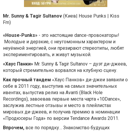
Mr. Sunny & Tagir Sultanov
(Киев| House Punks | Kiss
Fm)
«House-Punks»
- это настоящие dance-провокаторы!
Молодые и дерзкие, с неугомонным характером и
неуёмной энергией, они презирают стереотипы, любят
экспериментировать, и живут музыкой.
«Хаус Панки»
Mr. Sunny & Tagir Sultanov – дуэт ди-джеев,
который стремительно ворвался на клубную сцену.
Как прочный тандем
«Хаус Панков» ди-джеи заявили о
себе в 2011 году, выступив на самых значительных
ивентах, выпустив релиз на Avanti (Black Hole
Recordings), завоевав первые места чарта «10Dance»,
заслужив лестные отзывы и место в плейлистах
мировых ди-джеев, и получив премию в номинации
«Продюсеры Года» по версии Tendance Awards 2011.
Впрочем,
все по порядку… Знакомство будущих