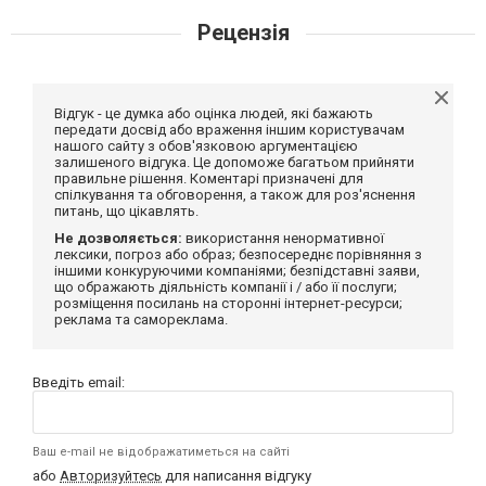
Рецензія
Відгук - це думка або оцінка людей, які бажають
передати досвід або враження іншим користувачам
нашого сайту з обов'язковою аргументацією
залишеного відгука. Це допоможе багатьом прийняти
правильне рішення. Коментарі призначені для
спілкування та обговорення, а також для роз'яснення
питань, що цікавлять.
Не дозволяється:
використання ненормативної
лексики, погроз або образ; безпосереднє порівняння з
іншими конкуруючими компаніями; безпідставні заяви,
що ображають діяльність компанії і / або її послуги;
розміщення посилань на сторонні інтернет-ресурси;
реклама та самореклама.
Введіть email:
Ваш e-mail не відображатиметься на сайті
або
Авторизуйтесь
для написання відгуку