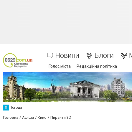
Новини
Блоги
Голос міста
Редакційна політика
П
Погода
Головна
Афіша
Кино
Пираньи 3D