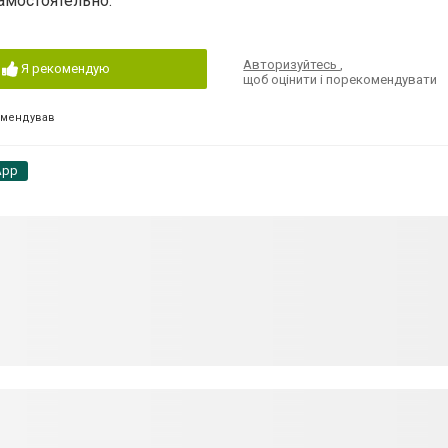
амостоятельно.
Авторизуйтесь
,
Я рекомендую
щоб оцінити і порекомендувати
омендував
App