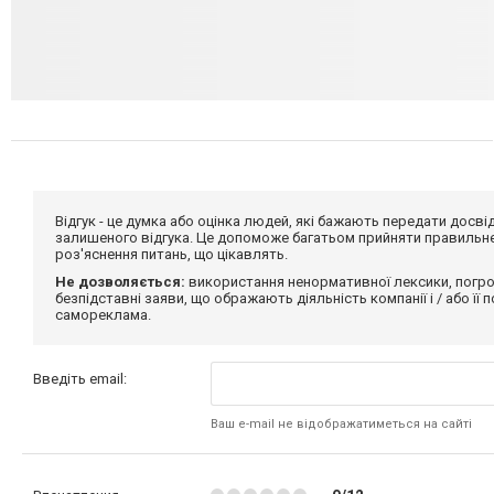
Відгук - це думка або оцінка людей, які бажають передати дос
залишеного відгука. Це допоможе багатьом прийняти правильне 
роз'яснення питань, що цікавлять.
Не дозволяється:
використання ненормативної лексики, погро
безпідставні заяви, що ображають діяльність компанії і / або її
самореклама.
Введіть email:
Ваш e-mail не відображатиметься на сайті