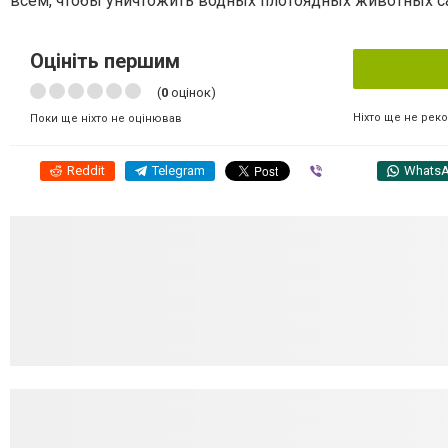
всем, чтобы уничтожить водных плотоядных животных с
Оцініть першим
(
0
оцінок)
Ніхто ще не рек
Поки ще ніхто не оцінював
Reddit
Telegram
Viber
Whats