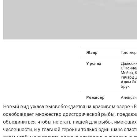
Жанр
Триллер
У ролях
Джессик
О`Конне
Мейер, 
Ричард Д
Адам Ско
Брук
Режисер
Алексан
Новый вид ужаса высвобождается на красивом озере «Ви
освобождает множество доисторической рыбы, поедающ
объединиться, чтобы не стать пищей для рыбы, имеющих 
численности, и у главной героини только один шанс спас