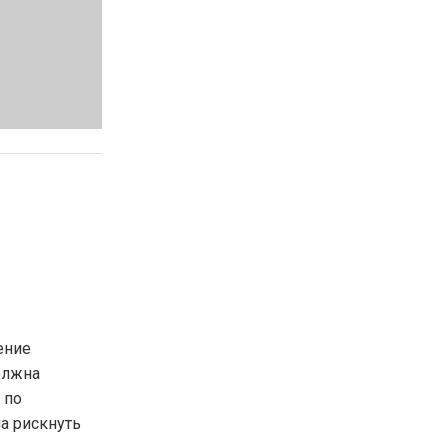
ение
олжна
 по
на рискнуть