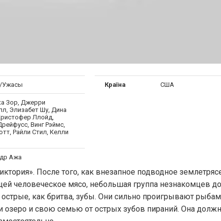
/Ужасы
Країна
США
а Зор, Джерри
лл, Элизабет Шу, Дина
Кристофер Ллойд,
рейфусс, Винг Рэймс,
тт, Райли Стил, Келли
др Ажа
ктория». После того, как внезапное подводное землетряс
ей человеческое мясо, небольшая группа незнакомцев д
острые, как бритва, зубы. Они сильно проигрывают рыбам
ти озеро и свою семью от острых зубов пираний. Она долж