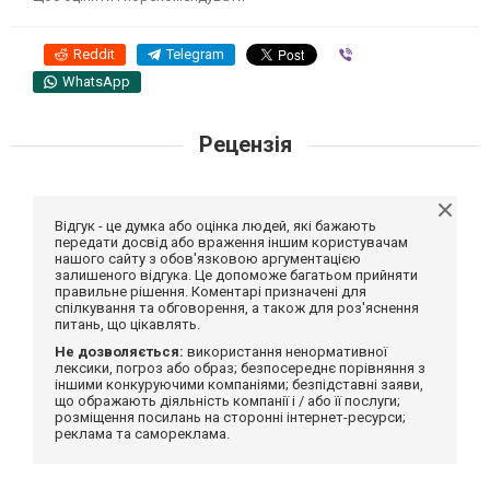
Reddit
Telegram
Viber
WhatsApp
Рецензія
Відгук - це думка або оцінка людей, які бажають
передати досвід або враження іншим користувачам
нашого сайту з обов'язковою аргументацією
залишеного відгука. Це допоможе багатьом прийняти
правильне рішення. Коментарі призначені для
спілкування та обговорення, а також для роз'яснення
питань, що цікавлять.
Не дозволяється:
використання ненормативної
лексики, погроз або образ; безпосереднє порівняння з
іншими конкуруючими компаніями; безпідставні заяви,
що ображають діяльність компанії і / або її послуги;
розміщення посилань на сторонні інтернет-ресурси;
реклама та самореклама.