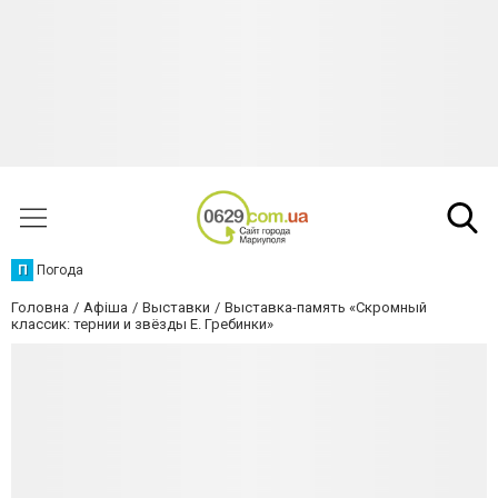
П
Погода
Головна
Афіша
Выставки
Выставка-память «Скромный
классик: тернии и звёзды Е. Гребинки»