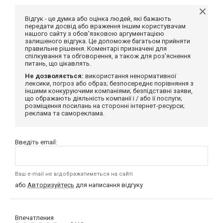
Відгук - це думка або оцінка людей, які бажають
передати досвід або враження іншим користувачам
нашого сайту з обов'язковою аргументацією
залишеного відгука. Це допоможе багатьом прийняти
правильне рішення. Коментарі призначені для
спілкування та обговорення, а також для роз'яснення
питань, що цікавлять.
Не дозволяється:
використання ненормативної
лексики, погроз або образ; безпосереднє порівняння з
іншими конкуруючими компаніями; безпідставні заяви,
що ображають діяльність компанії і / або її послуги;
розміщення посилань на сторонні інтернет-ресурси;
реклама та самореклама.
Введіть email:
Ваш e-mail не відображатиметься на сайті
або
Авторизуйтесь
для написання відгуку
Впечатления