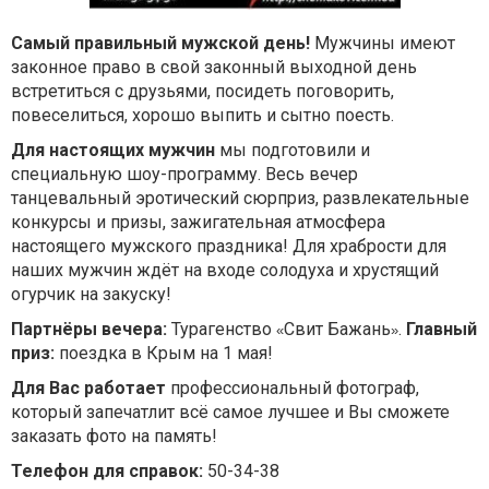
Самый правильный мужской день!
Мужчины имеют
законное право в свой законный выходной день
встретиться с друзьями, посидеть поговорить,
повеселиться, хорошо выпить и сытно поесть.
Для настоящих мужчин
мы подготовили и
специальную шоу-программу. Весь вечер
танцевальный эротический сюрприз, развлекательные
конкурсы и призы, зажигательная атмосфера
настоящего мужского праздника! Для храбрости для
наших мужчин ждёт на входе солодуха и хрустящий
огурчик на закуску!
Партнёры вечера:
Турагенство
Свит Бажань
.
Главный
«
»
приз:
поездка в Крым на 1 мая!
Для Вас работает
профессиональный фотограф,
который запечатлит всё самое лучшее и Вы сможете
заказать фото на память!
Телефон для справок:
50-34-38