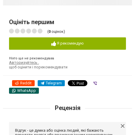
Оцініть першим
(
0
оцінок)
Я рекомендую
Ніхто ще не рекомендував
Авторизуйтесь
,
щоб оцінити і порекомендувати
Reddit
Telegram
Viber
WhatsApp
Рецензія
Відгук - це думка або оцінка людей, які бажають
передати досвід або враження іншим користувачам