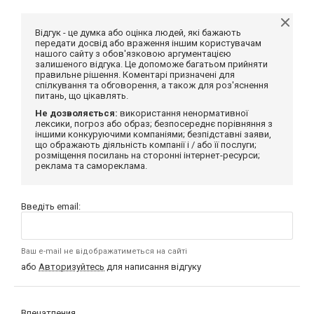
Відгук - це думка або оцінка людей, які бажають
передати досвід або враження іншим користувачам
нашого сайту з обов'язковою аргументацією
залишеного відгука. Це допоможе багатьом прийняти
правильне рішення. Коментарі призначені для
спілкування та обговорення, а також для роз'яснення
питань, що цікавлять.
Не дозволяється:
використання ненормативної
лексики, погроз або образ; безпосереднє порівняння з
іншими конкуруючими компаніями; безпідставні заяви,
що ображають діяльність компанії і / або її послуги;
розміщення посилань на сторонні інтернет-ресурси;
реклама та самореклама.
Введіть email:
Ваш e-mail не відображатиметься на сайті
або
Авторизуйтесь
для написання відгуку
Впечатления