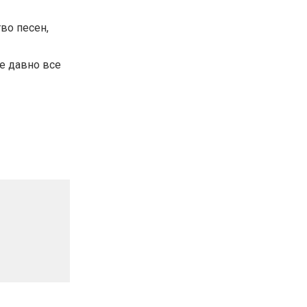
во песен,
же давно все