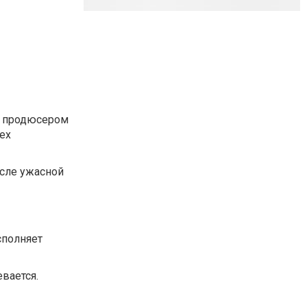
ым продюсером
ех
осле ужасной
сполняет
евается.