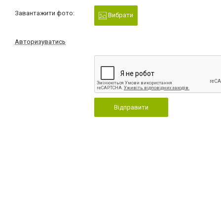
Завантажити фото:
Вибрати
Авторизуватись
Відправити