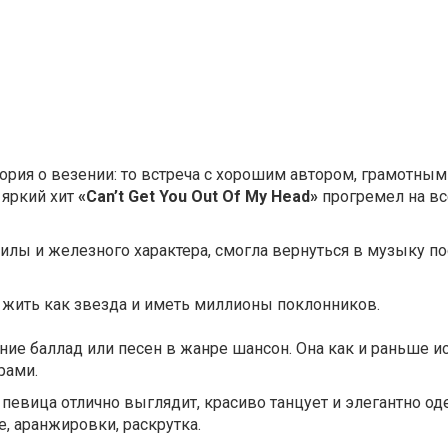
тория о везении: то встреча с хорошим автором, грамотн
 яркий хит
«Can’t Get You Out Of My Head»
прогремел на вс
илы и железного характера, смогла вернуться в музыку п
во жить как звезда и иметь миллионы поклонников.
ние баллад или песен в жанре шансон. Она как и раньше и
рами.
м певица отлично выглядит, красиво танцует и элегантно од
, аранжировки, раскрутка.