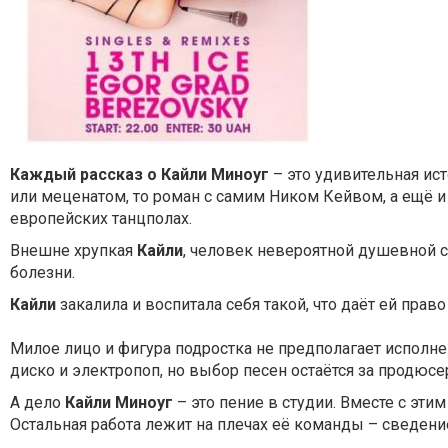
Каждый рассказ о
Кайли Миноуг
– это удивительная ис
или меценатом, то роман с самим Ником Кейвом, а ещё и
европейских танцполах.
Внешне хрупкая
Кайли
, человек невероятной душевной с
болезни.
Кайли
закалила и воспитала себя такой, что даёт ей пра
Милое лицо и фигура подростка не предполагает исполне
диско и электропоп, но выбор песен остаётся за продюсе
А дело
Кайли Миноуг
– это пение в студии. Вместе с эти
Остальная работа лежит на плечах её команды – сведение