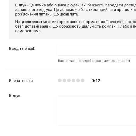
Відгук - це думка або оцінка людей, які бажають передати дос
залишеного відгука. Це допоможе багатьом прийняти правильне 
роз'яснення питань, що цікавлять.
Не дозволяється:
використання ненормативної лексики, погро
безпідставні заяви, що ображають діяльність компанії і / або її
самореклама.
Введіть email:
Ваш e-mail не відображатиметься на сайті
Впечатления
0/12
Відгук: