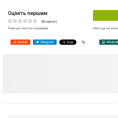
Оцініть першим
(
0
оцінок)
Ніхто ще не рек
Поки ще ніхто не оцінював
Reddit
Telegram
Viber
Whats