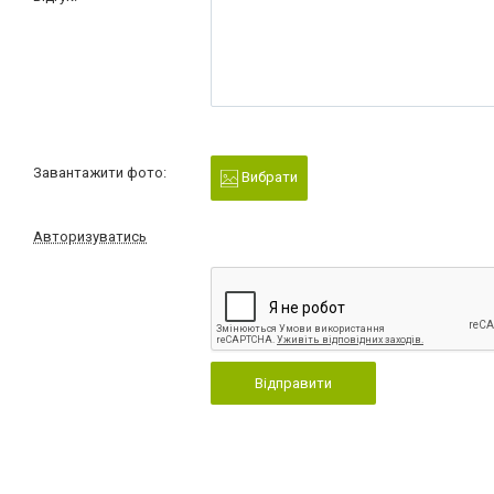
Завантажити фото:
Вибрати
Авторизуватись
Відправити