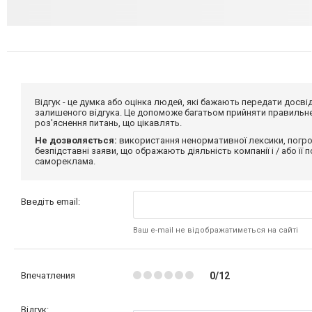
Відгук - це думка або оцінка людей, які бажають передати дос
залишеного відгука. Це допоможе багатьом прийняти правильне 
роз'яснення питань, що цікавлять.
Не дозволяється:
використання ненормативної лексики, погро
безпідставні заяви, що ображають діяльність компанії і / або її
самореклама.
Введіть email:
Ваш e-mail не відображатиметься на сайті
Впечатления
0/12
Відгук: