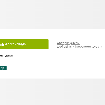
Авторизуйтесь
,
Я рекомендую
щоб оцінити і порекомендувати
омендував
App