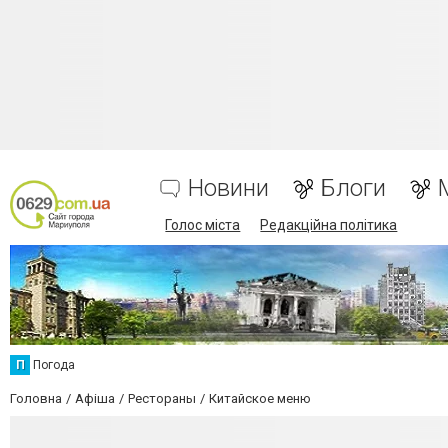
Новини
Блоги
Голос міста
Редакційна політика
П
Погода
Головна
Афіша
Рестораны
Китайское меню