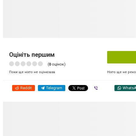
Оцініть першим
(
0
оцінок)
Ніхто ще не рек
Поки ще ніхто не оцінював
Reddit
Telegram
Viber
Whats