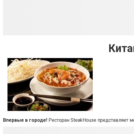
Кита
Впервые в городе!
Ресторан SteakHouse представляет м