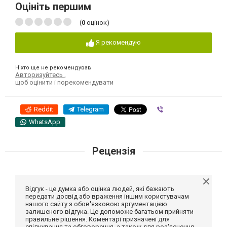
Оцініть першим
(
0
оцінок)
Я рекомендую
Ніхто ще не рекомендував
Авторизуйтесь
,
щоб оцінити і порекомендувати
Reddit
Telegram
Viber
WhatsApp
Рецензія
Відгук - це думка або оцінка людей, які бажають
передати досвід або враження іншим користувачам
нашого сайту з обов'язковою аргументацією
залишеного відгука. Це допоможе багатьом прийняти
правильне рішення. Коментарі призначені для
спілкування та обговорення, а також для роз'яснення