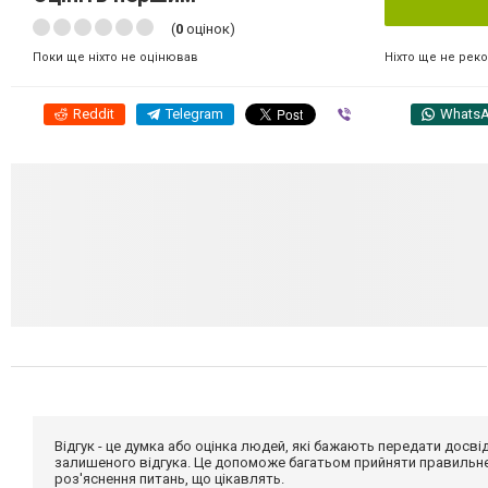
(
0
оцінок)
Ніхто ще не рек
Поки ще ніхто не оцінював
Reddit
Telegram
Viber
Whats
Відгук - це думка або оцінка людей, які бажають передати дос
залишеного відгука. Це допоможе багатьом прийняти правильне 
роз'яснення питань, що цікавлять.