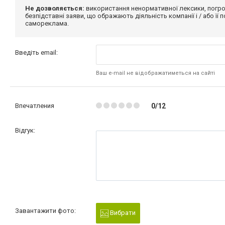
Не дозволяється:
використання ненормативної лексики, погро
безпідставні заяви, що ображають діяльність компанії і / або її
самореклама.
Введіть email:
Ваш e-mail не відображатиметься на сайті
Впечатления
0/12
Відгук:
Завантажити фото:
Вибрати