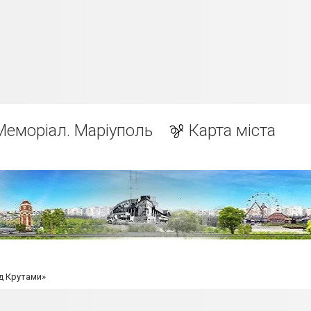
Меморіал. Маріуполь
Карта міста
д Крутами»