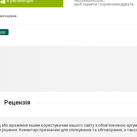
Я рекомендую
щоб оцінити і порекомендувати
омендував
App
Рецензія
від або враження іншим користувачам нашого сайту з обов'язковою аргу
рішення. Коментарі призначені для спілкування та обговорення, а тако