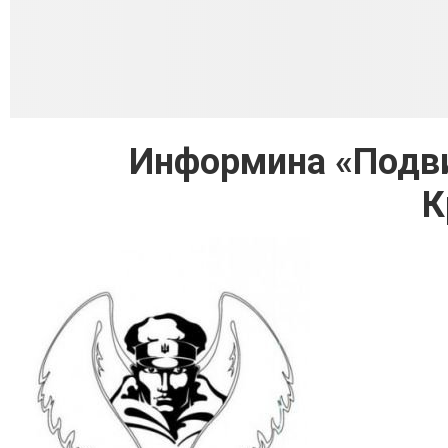
Информина «Подвиг
К