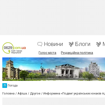
Новини
Блоги
Голос міста
Редакційна політика
П
Погода
Головна
Афіша
Другое
Информина «Подвиг українських юнаків пі