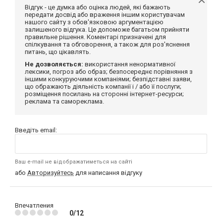
Відгук - це думка або оцінка людей, які бажають
передати досвід або враження іншим користувачам
нашого сайту з обов'язковою аргументацією
залишеного відгука. Це допоможе багатьом прийняти
правильне рішення. Коментарі призначені для
спілкування та обговорення, а також для роз'яснення
питань, що цікавлять.
Не дозволяється:
використання ненормативної
лексики, погроз або образ; безпосереднє порівняння з
іншими конкуруючими компаніями; безпідставні заяви,
що ображають діяльність компанії і / або її послуги;
розміщення посилань на сторонні інтернет-ресурси;
реклама та самореклама.
Введіть email:
Ваш e-mail не відображатиметься на сайті
або
Авторизуйтесь
для написання відгуку
Впечатления
0/12