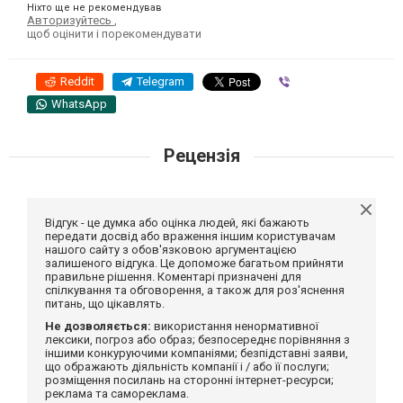
Ніхто ще не рекомендував
Авторизуйтесь
,
щоб оцінити і порекомендувати
Reddit
Telegram
Viber
WhatsApp
Рецензія
Відгук - це думка або оцінка людей, які бажають
передати досвід або враження іншим користувачам
нашого сайту з обов'язковою аргументацією
залишеного відгука. Це допоможе багатьом прийняти
правильне рішення. Коментарі призначені для
спілкування та обговорення, а також для роз'яснення
питань, що цікавлять.
Не дозволяється:
використання ненормативної
лексики, погроз або образ; безпосереднє порівняння з
іншими конкуруючими компаніями; безпідставні заяви,
що ображають діяльність компанії і / або її послуги;
розміщення посилань на сторонні інтернет-ресурси;
реклама та самореклама.