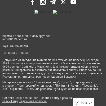
Віримо в повернення до Маріуполя
info@0629.com.ua
Журналисты сайта
+38 (096) 91 303 68
Допускається цитування матеріалів без отримання попередньої згоди
0629.com.ua за умови розміщення в тексті обов'язкового посилання на
0629.com.ua - Сайт міста Маріуполя. Для інтернет-видань обов'язкове
розміщення прямого, відкритого для пошукових систем гіперпосилання
на цитовані статті не нижче другого абзацу в тексті або в якості джерела.
Порушення виняткових прав переслідується Законом.
Матеріали з плашками "Новини компаній", "Промо", "Партнерський
матеріал", "Партнерський спецпроєкт", "Політичні новини", "Пресреліз",
"PR", "Офіційно", "Політична реклама" публікуються на правах реклами.
Політика конфіденційності
Правила сайту
Правила
класифайд
Редакційна політика
Фільтри