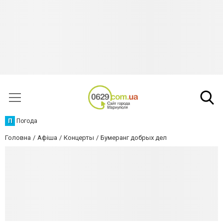
П
Погода
Головна
Афіша
Концерты
Бумеранг добрых дел