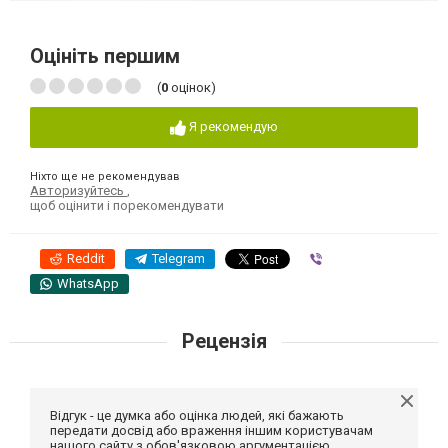
Оцініть першим
(
0
оцінок)
Я рекомендую
Ніхто ще не рекомендував
Авторизуйтесь
,
щоб оцінити і порекомендувати
Reddit
Telegram
Viber
WhatsApp
Рецензія
Відгук - це думка або оцінка людей, які бажають
передати досвід або враження іншим користувачам
нашого сайту з обов'язковою аргументацією