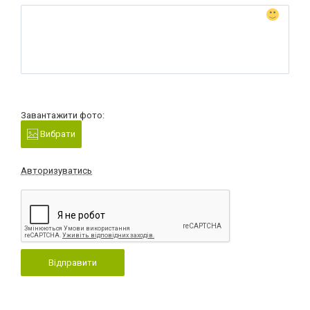
Завантажити фото:
Вибрати
Авторизуватись
Відправити