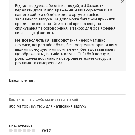
Відгук - це думка або оцінка людей, які бажають
передати досвід або враження іншим користувачам
нашого сайту з обов'язковою аргументацією
залишеного відгука. Це допоможе багатьом прийняти
правильне рішення. Коментарі призначені для
спілкування та обговорення, а також для роз'яснення
питань, що цікавлять.
Не дозволяється:
використання ненормативної
лексики, погроз або образ; безпосереднє порівняння з
іншими конкуруючими компаніями; безпідставні заяви,
що ображають діяльність компанії і / або її послуги;
розміщення посилань на сторонні інтернет-ресурси;
реклама та самореклама.
Введіть email:
Ваш e-mail не відображатиметься на сайті
або
Авторизуйтесь
для написання відгуку
Впечатления
0/12