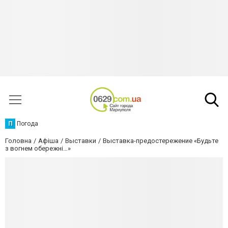
П
Погода
Головна
Афіша
Выставки
Выставка-предостережение «Будьте
з вогнем обережні…»