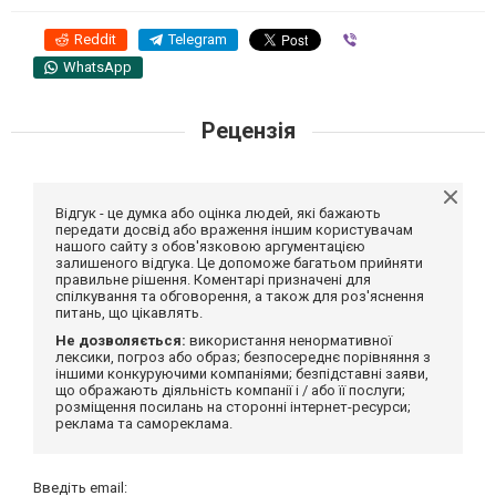
Reddit
Telegram
Viber
WhatsApp
Рецензія
Відгук - це думка або оцінка людей, які бажають
передати досвід або враження іншим користувачам
нашого сайту з обов'язковою аргументацією
залишеного відгука. Це допоможе багатьом прийняти
правильне рішення. Коментарі призначені для
спілкування та обговорення, а також для роз'яснення
питань, що цікавлять.
Не дозволяється:
використання ненормативної
лексики, погроз або образ; безпосереднє порівняння з
іншими конкуруючими компаніями; безпідставні заяви,
що ображають діяльність компанії і / або її послуги;
розміщення посилань на сторонні інтернет-ресурси;
реклама та самореклама.
Введіть email: