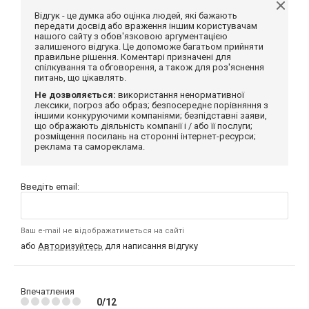
Відгук - це думка або оцінка людей, які бажають
передати досвід або враження іншим користувачам
нашого сайту з обов'язковою аргументацією
залишеного відгука. Це допоможе багатьом прийняти
правильне рішення. Коментарі призначені для
спілкування та обговорення, а також для роз'яснення
питань, що цікавлять.
Не дозволяється:
використання ненормативної
лексики, погроз або образ; безпосереднє порівняння з
іншими конкуруючими компаніями; безпідставні заяви,
що ображають діяльність компанії і / або її послуги;
розміщення посилань на сторонні інтернет-ресурси;
реклама та самореклама.
Введіть email:
Ваш e-mail не відображатиметься на сайті
або
Авторизуйтесь
для написання відгуку
Впечатления
0/12