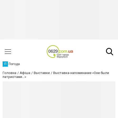
П
Погода
Головна
Афіша
Выставки
Выставка-напоминание «Они были
патриотами…»