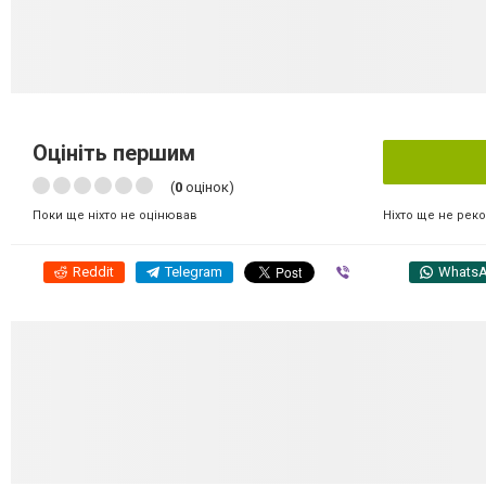
Оцініть першим
(
0
оцінок)
Ніхто ще не рек
Поки ще ніхто не оцінював
Reddit
Telegram
Viber
Whats