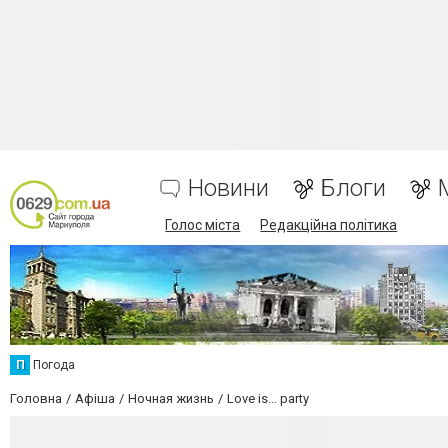
Новини
Блоги
Голос міста
Редакційна політика
П
Погода
Головна
Афіша
Ночная жизнь
Love is... party