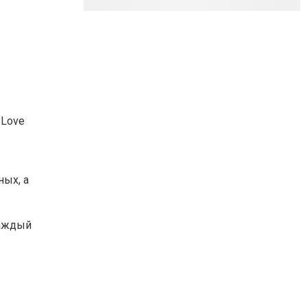
 Love
ых, а
каждый