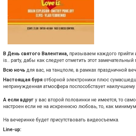
В День святого Валентина,
призываем каждого прийти и
is... party, дабы как следует отметить этот замечатель
Всю ночь
для вас, на танцполе, в рамках праздничной веч
Настоящая буря
отборной электроники плюс сумасшедши
непринужденная атмосфера поспособствует наилучшему р
A если вдруг
у вас второй половинки не имеется, то сам
настроен если не на искреннюю любовь, то, как минимум
На вечеринке будет присутствовать видеосъемка.
Line-up: