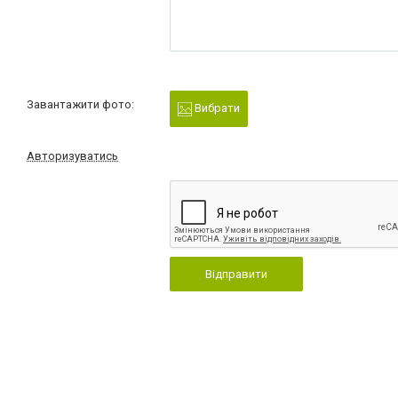
Завантажити фото:
Вибрати
Авторизуватись
Відправити