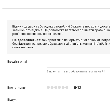
Відгук - це думка або оцінка людей, які бажають передати дос
залишеного відгука. Це допоможе багатьом прийняти правильне 
роз'яснення питань, що цікавлять.
Не дозволяється:
використання ненормативної лексики, погро
безпідставні заяви, що ображають діяльність компанії і / або її
самореклама.
Введіть email:
Ваш e-mail не відображатиметься на сайті
Впечатления
0/12
Відгук: