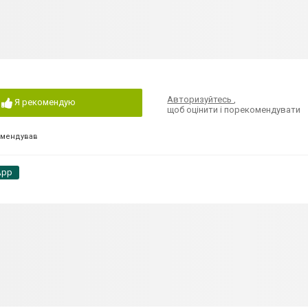
Авторизуйтесь
,
Я рекомендую
щоб оцінити і порекомендувати
омендував
App