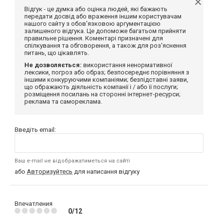
Відгук - це думка або оцінка людей, які бажають
передати досвід або враження іншим користувачам
нашого сайту з обов'язковою аргументацією
залишеного відгука. Це допоможе багатьом прийняти
правильне рішення. Коментарі призначені для
спілкування та обговорення, а також для роз'яснення
питань, що цікавлять.
Не дозволяється:
використання ненормативної
лексики, погроз або образ; безпосереднє порівняння з
іншими конкуруючими компаніями; безпідставні заяви,
що ображають діяльність компанії і / або її послуги;
розміщення посилань на сторонні інтернет-ресурси;
реклама та самореклама.
Введіть email:
Ваш e-mail не відображатиметься на сайті
або
Авторизуйтесь
для написання відгуку
Впечатления
0/12