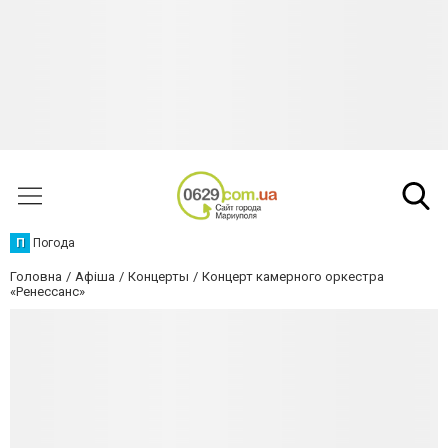
П
Погода
Головна
Афіша
Концерты
Концерт камерного оркестра
«Ренессанс»