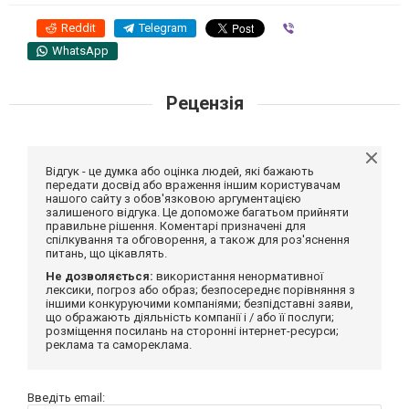
Reddit
Telegram
Viber
WhatsApp
Рецензія
Відгук - це думка або оцінка людей, які бажають
передати досвід або враження іншим користувачам
нашого сайту з обов'язковою аргументацією
залишеного відгука. Це допоможе багатьом прийняти
правильне рішення. Коментарі призначені для
спілкування та обговорення, а також для роз'яснення
питань, що цікавлять.
Не дозволяється:
використання ненормативної
лексики, погроз або образ; безпосереднє порівняння з
іншими конкуруючими компаніями; безпідставні заяви,
що ображають діяльність компанії і / або її послуги;
розміщення посилань на сторонні інтернет-ресурси;
реклама та самореклама.
Введіть email: