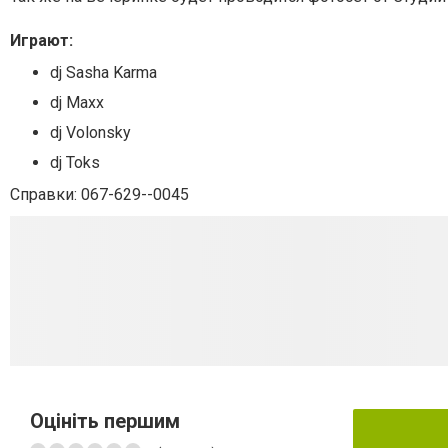
Играют:
dj Sasha Karma
dj Maxx
dj Volonsky
dj Toks
Справки: 067-629--0045
Оцініть першим