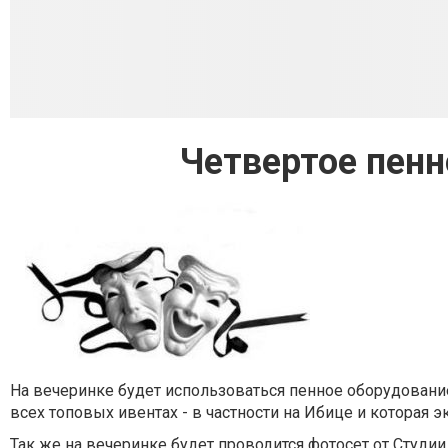
Четвертое пенн
На вечеринке будет использоваться пенное оборудование
всех топовых ивентах - в частности на Ибице и которая э
Так же на вечеринке будет проводится фотосет от Студии