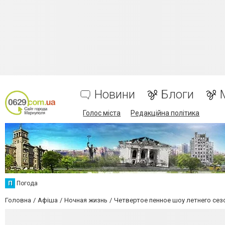
Новини
Блоги
Голос міста
Редакційна політика
П
Погода
Головна
Афіша
Ночная жизнь
Четвертое пенное шоу летнего сез