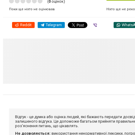
(
0
оцінок)
Ніхто ще не рек
Поки ще ніхто не оцінював
Reddit
Telegram
Viber
Whats
Відгук - це думка або оцінка людей, які бажають передати дос
залишеного відгука. Це допоможе багатьом прийняти правильне 
роз'яснення питань, що цікавлять.
Не дозволяється:
використання ненормативної лексики, погро