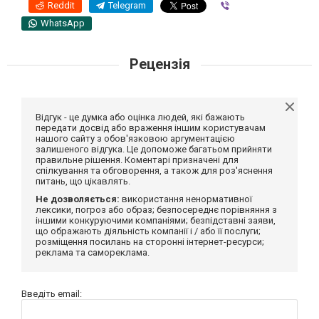
Reddit
Telegram
Viber
WhatsApp
Рецензія
Відгук - це думка або оцінка людей, які бажають
передати досвід або враження іншим користувачам
нашого сайту з обов'язковою аргументацією
залишеного відгука. Це допоможе багатьом прийняти
правильне рішення. Коментарі призначені для
спілкування та обговорення, а також для роз'яснення
питань, що цікавлять.
Не дозволяється:
використання ненормативної
лексики, погроз або образ; безпосереднє порівняння з
іншими конкуруючими компаніями; безпідставні заяви,
що ображають діяльність компанії і / або її послуги;
розміщення посилань на сторонні інтернет-ресурси;
реклама та самореклама.
Введіть email: