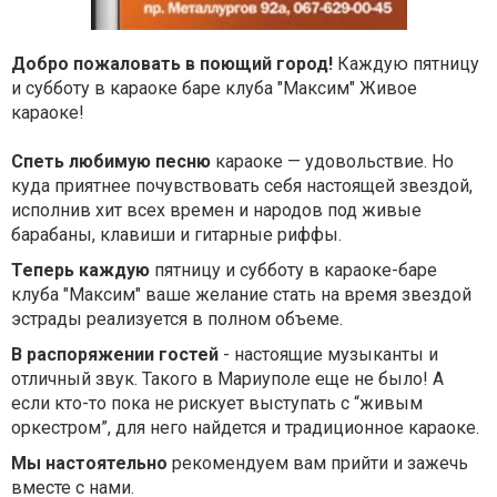
Добро пожаловать в поющий город!
Каждую пятницу
и субботу в караоке баре клуба "Максим" Живое
караоке!
Спеть любимую песню
караоке — удовольствие. Но
куда приятнее почувствовать себя настоящей звездой,
исполнив хит всех времен и народов под живые
барабаны, клавиши и гитарные риффы.
Теперь каждую
пятницу и субботу в караоке-баре
клуба "Максим" ваше желание стать на время звездой
эстрады реализуется в полном объеме.
В распоряжении гостей
- настоящие музыканты и
отличный звук. Такого в Мариуполе еще не было! А
если кто-то пока не рискует выступать с “живым
оркестром”, для него найдется и традиционное караоке.
Мы настоятельно
рекомендуем вам прийти и зажечь
вместе с нами.