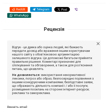
Reddit
Telegram
Viber
WhatsApp
Рецензія
Відгук - це думка або оцінка людей, які бажають
передати досвід або враження іншим користувачам
нашого сайту з обов'язковою аргументацією
залишеного відгука. Це допоможе багатьом прийняти
правильне рішення. Коментарі призначені для
спілкування та обговорення, а також для роз'яснення
питань, що цікавлять.
Не дозволяється:
використання ненормативної
лексики, погроз або образ; безпосереднє порівняння з
іншими конкуруючими компаніями; безпідставні заяви,
що ображають діяльність компанії і / або її послуги;
розміщення посилань на сторонні інтернет-ресурси;
реклама та самореклама.
Введіть email: