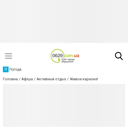
П
Погода
Головна
Афіша
Активный отдых
Живое караоке!