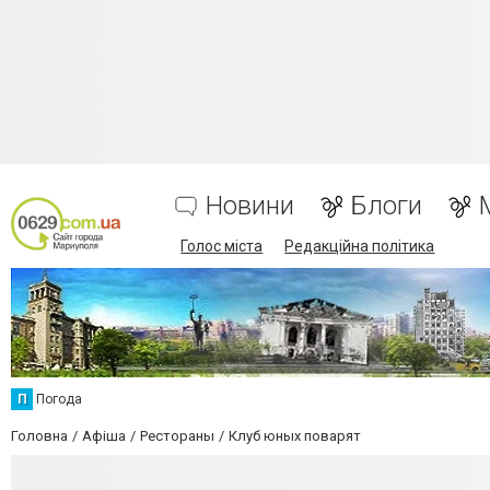
Новини
Блоги
Голос міста
Редакційна політика
П
Погода
Головна
Афіша
Рестораны
Клуб юных поварят