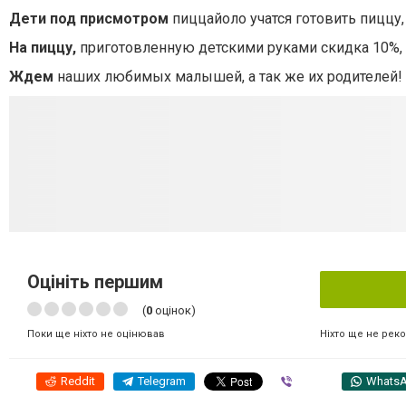
Дети под присмотром
пиццайоло учатся готовить пиццу,
На пиццу,
приготовленную детскими руками скидка 10%, 
Ждем
наших любимых малышей, а так же их родителей!
Оцініть першим
(
0
оцінок)
Ніхто ще не рек
Поки ще ніхто не оцінював
Reddit
Telegram
Viber
Whats