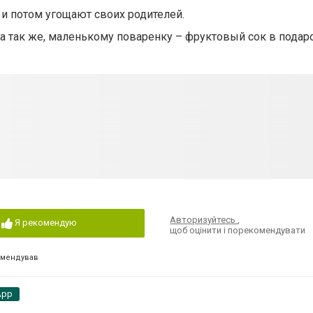
 и потом угощают своих родителей.
а так же, маленькому поваренку – фруктовый сок в подар
Авторизуйтесь
,
Я рекомендую
щоб оцінити і порекомендувати
омендував
App