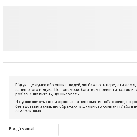
Відгук - це думка або оцінка людей, які бажають передати дос
залишеного відгука. Це допоможе багатьом прийняти правильне 
роз'яснення питань, що цікавлять.
Не дозволяється:
використання ненормативної лексики, погро
безпідставні заяви, що ображають діяльність компанії і / або її
самореклама.
Введіть email: