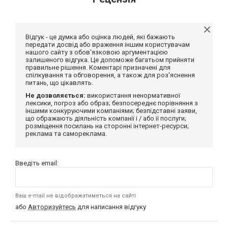
Відгук - це думка або оцінка людей, які бажають
передати досвід або враження іншим користувачам
нашого сайту з обов'язковою аргументацією
залишеного відгука. Це допоможе багатьом прийняти
правильне рішення. Коментарі призначені для
спілкування та обговорення, а також для роз'яснення
питань, що цікавлять.
Не дозволяється:
використання ненормативної
лексики, погроз або образ; безпосереднє порівняння з
іншими конкуруючими компаніями; безпідставні заяви,
що ображають діяльність компанії і / або її послуги;
розміщення посилань на сторонні інтернет-ресурси;
реклама та самореклама.
Введіть email:
Ваш e-mail не відображатиметься на сайті
або
Авторизуйтесь
для написання відгуку