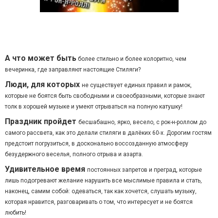
А что может быть
более стильно и более колоритно, чем
вечеринка, где заправляют настоящие Стиляги?
Люди, для которых
не существует единых правил и рамок,
которые не боятся быть свободными и своеобразными, которые знают
толк в хорошей музыке и умеют отрываться на полную катушку!
Праздник пройдет
бесшабашно, ярко, весело, с рок-н-роллом до
самого рассвета, как это делали стиляги в далёких 60-х. Дорогим гостям
предстоит погрузиться, в досконально воссозданную атмосферу
безудержного веселья, полного отрыва и азарта.
Удивительное время
постоянных запретов и преград, которые
лишь подогревают желание нарушить все мыслимые правила и стать,
наконец, самим собой: одеваться, так как хочется, слушать музыку,
которая нравится, разговаривать о том, что интересует и не боятся
любить!