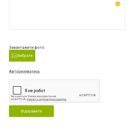
Завантажити фото:
Вибрати
Авторизуватись
Відправити