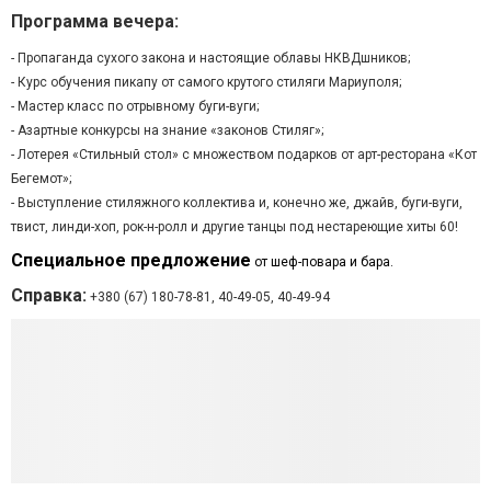
Программа вечера:
- Пропаганда сухого закона и настоящие облавы НКВДшников;
- Курс обучения пикапу от самого крутого стиляги Мариуполя;
- Мастер класс по отрывному буги-вуги;
- Азартные конкурсы на знание «законов Стиляг»;
- Лотерея «Стильный стол» с множеством подарков от арт-ресторана «Кот
Бегемот»;
- Выступление стиляжного коллектива и, конечно же, джайв, буги-вуги,
твист, линди-хоп, рок-н-ролл и другие танцы под нестареющие хиты 60!
Специальное предложение
от шеф-повара и бара.
Справка:
+380 (67) 180-78-81, 40-49-05, 40-49-94