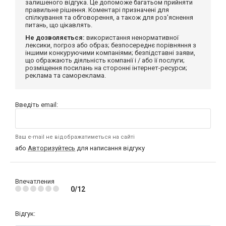
залишеного відгука. Це допоможе багатьом прийняти
правильне рішення. Коментарі призначені для
спілкування та обговорення, а також для роз'яснення
питань, що цікавлять.
Не дозволяється:
використання ненормативної
лексики, погроз або образ; безпосереднє порівняння з
іншими конкуруючими компаніями; безпідставні заяви,
що ображають діяльність компанії і / або її послуги;
розміщення посилань на сторонні інтернет-ресурси;
реклама та самореклама.
Введіть email:
Ваш e-mail не відображатиметься на сайті
або
Авторизуйтесь
для написання відгуку
Впечатления
0/12
Відгук: