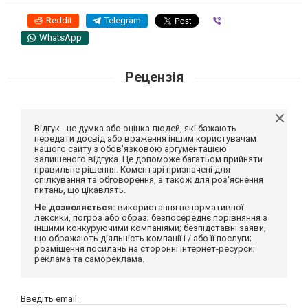
Reddit
Telegram
Viber
WhatsApp
Рецензія
Відгук - це думка або оцінка людей, які бажають
передати досвід або враження іншим користувачам
нашого сайту з обов'язковою аргументацією
залишеного відгука. Це допоможе багатьом прийняти
правильне рішення. Коментарі призначені для
спілкування та обговорення, а також для роз'яснення
питань, що цікавлять.
Не дозволяється:
використання ненормативної
лексики, погроз або образ; безпосереднє порівняння з
іншими конкуруючими компаніями; безпідставні заяви,
що ображають діяльність компанії і / або її послуги;
розміщення посилань на сторонні інтернет-ресурси;
реклама та самореклама.
Введіть email: