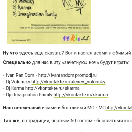
Ну что здесь
ещё сказать? Вот и настал всеми любимый 
Специально
для нас в эту «зачетную» ночь будут играть:
- Ivan Ran Dom -
http://ivanrandom.promodj.ru
- Dj Volonsky
http://vkontakte.ru/alexey_volonsky
- Dj Karma
http://vkontakte.ru/skarma
- Djs Imagination Family
http://vkontakte.ru/skarma
Наш несменный
и самый болтливый МС - МС
http://vkonta
Так же,
по традиции, первым 50 гостям - бесплатный кок