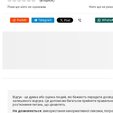
(
0
оцінок)
Ніхто ще не рек
Поки ще ніхто не оцінював
Reddit
Telegram
Viber
Whats
Відгук - це думка або оцінка людей, які бажають передати дос
залишеного відгука. Це допоможе багатьом прийняти правильне 
роз'яснення питань, що цікавлять.
Не дозволяється:
використання ненормативної лексики, погро