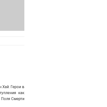
 Хай. Герои в
тупления как
е Поля Смерти