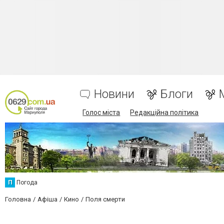
Новини
Блоги
Голос міста
Редакційна політика
П
Погода
Головна
Афіша
Кино
Поля смерти