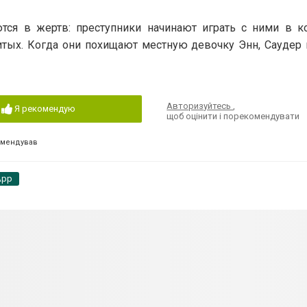
тся в жертв: преступники начинают играть с ними в 
тых. Когда они похищают местную девочку Энн, Саудер и
Авторизуйтесь
,
Я рекомендую
щоб оцінити і порекомендувати
омендував
App