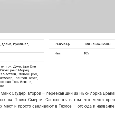
, драма, криминал,
Режисер
Эми Канаан Манн
Час
105
тингтон, Джеффри Дин
 Хлоя Грейс Морец,
а Честейн, Стивен Грэм,
ркмейер, Трентон Перез,
еннан, Тони Бентли,
лю
 Майк Саудер, второй — переехавший из Нью-Йорка Брайан
ых на Полях Смерти. Сложность в том, что места прес
их мест и просто сваливают в Техасе — отсюда и названи