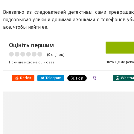
Внезапно из следователей детективы сами превращаю
подсовывая улики и донимая звонками с телефонов уби
все, чтобы найти ее.
Оцініть першим
(
0
оцінок)
Ніхто ще не рек
Поки ще ніхто не оцінював
Reddit
Telegram
Viber
Whats