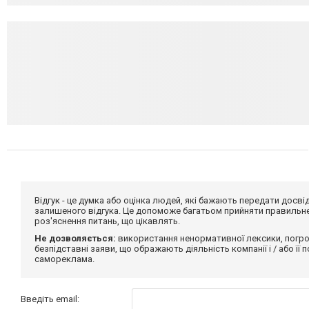
Відгук - це думка або оцінка людей, які бажають передати дос
залишеного відгука. Це допоможе багатьом прийняти правильне 
роз'яснення питань, що цікавлять.
Не дозволяється:
використання ненормативної лексики, погро
безпідставні заяви, що ображають діяльність компанії і / або її
самореклама.
Введіть email: