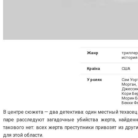
Жанр
триллер
история
Країна
США
У ролях
Сэм Уор
Морган,
Джессик
Кори Бе
Морин Бр
Бекки Ф
В центре сюжета — два детектива: один местный техасец
паре расследуют загадочные убийства жертв, найденн
такового нет: всех жертв преступники привозят из друг
для этой области.