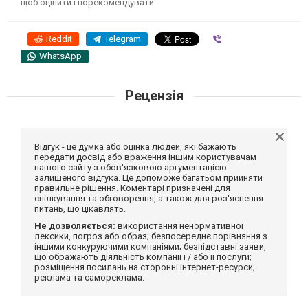
щоб оцінити і порекомендувати
Reddit
Telegram
Viber
WhatsApp
Рецензія
Відгук - це думка або оцінка людей, які бажають
передати досвід або враження іншим користувачам
нашого сайту з обов'язковою аргументацією
залишеного відгука. Це допоможе багатьом прийняти
правильне рішення. Коментарі призначені для
спілкування та обговорення, а також для роз'яснення
питань, що цікавлять.
Не дозволяється:
використання ненормативної
лексики, погроз або образ; безпосереднє порівняння з
іншими конкуруючими компаніями; безпідставні заяви,
що ображають діяльність компанії і / або її послуги;
розміщення посилань на сторонні інтернет-ресурси;
реклама та самореклама.