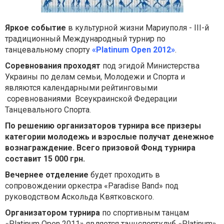
Яркое событие
в культурной жизни Мариуполя - III-й
традиционный Международный турнир по
танцевальному спорту
«
Platinum Open 2012»
.
Соревнования проходят
под эгидой Министерства
Украины по делам семьи, Молодежи и Спорта и
являются календарными рейтинговыми
соревнованиями Всеукраинской Федерации
Танцевального Спорта.
По решению организаторов
турнира все призеры
категории молодежь и взрослые получат денежное
вознаграждение. Всего призовой Фонд турнира
составит 15 000 грн.
Вечернее отделение
будет проходить в
сопровождении оркестра «Paradise Band» под
руководством Аскольда Квятковского.
Организатором турнира
по спортивным танцам
«Platinum Open 2011» является танцспортклуб «Platinum»,