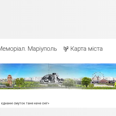
Меморіал. Маріуполь
Карта міста
днанні смуток тане наче сніг»