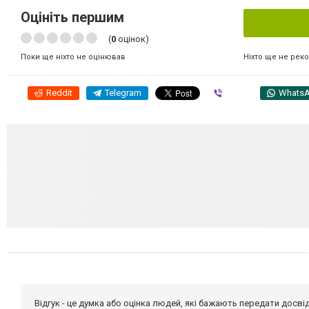
Оцініть першим
(
0
оцінок)
Ніхто ще не рек
Поки ще ніхто не оцінював
Reddit
Telegram
Viber
Whats
Відгук - це думка або оцінка людей, які бажають передати дос