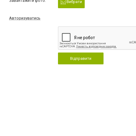
Завантажити фото:
Вибрати
Авторизуватись
Відправити