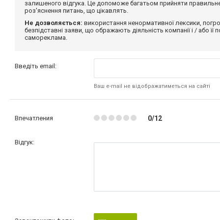
залишеного відгука. Це допоможе багатьом прийняти правильне 
роз'яснення питань, що цікавлять.
Не дозволяється:
використання ненормативної лексики, погро
безпідставні заяви, що ображають діяльність компанії і / або її
самореклама.
Введіть email:
Ваш e-mail не відображатиметься на сайті
Впечатления
0/12
Відгук: