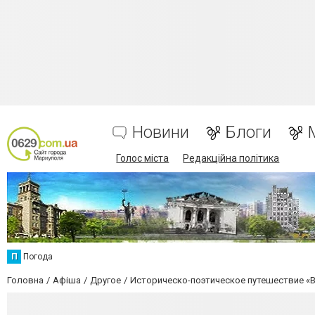
Новини
Блоги
Голос міста
Редакційна політика
П
Погода
Головна
Афіша
Другое
Историческо-поэтическое путешествие «В є