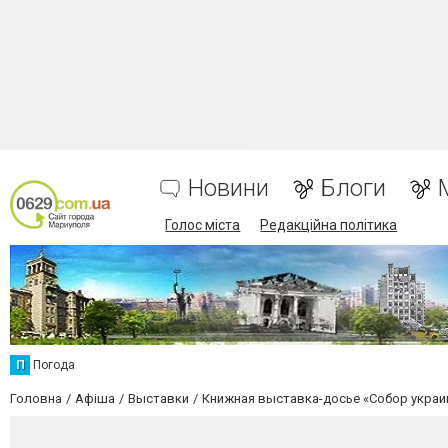
Новини
Блоги
Голос міста
Редакційна політика
П
Погода
Головна
Афіша
Выставки
Книжная выставка-досье «Собор украи