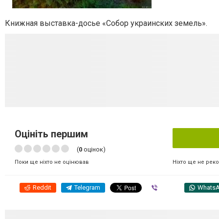
Книжная выставка-досье «Собор украинских земель».
Оцініть першим
(
0
оцінок)
Ніхто ще не рек
Поки ще ніхто не оцінював
Reddit
Telegram
Viber
Whats