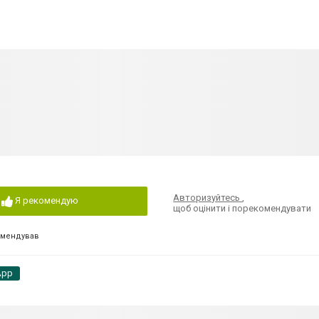
Авторизуйтесь
,
Я рекомендую
щоб оцінити і порекомендувати
омендував
App