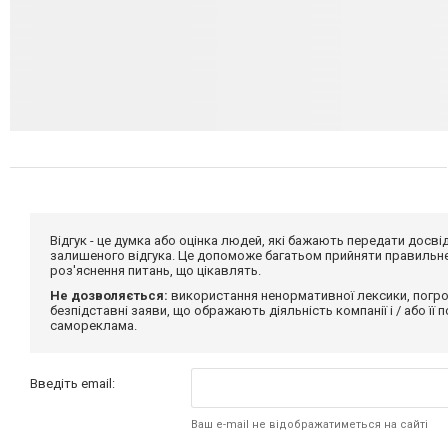
Відгук - це думка або оцінка людей, які бажають передати дос
залишеного відгука. Це допоможе багатьом прийняти правильне 
роз'яснення питань, що цікавлять.
Не дозволяється:
використання ненормативної лексики, погро
безпідставні заяви, що ображають діяльність компанії і / або її
самореклама.
Введіть email:
Ваш e-mail не відображатиметься на сайті