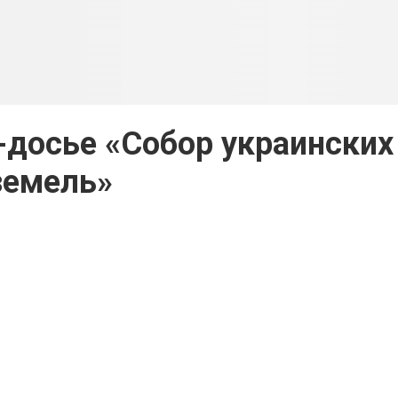
досье «Собор украинских
земель»