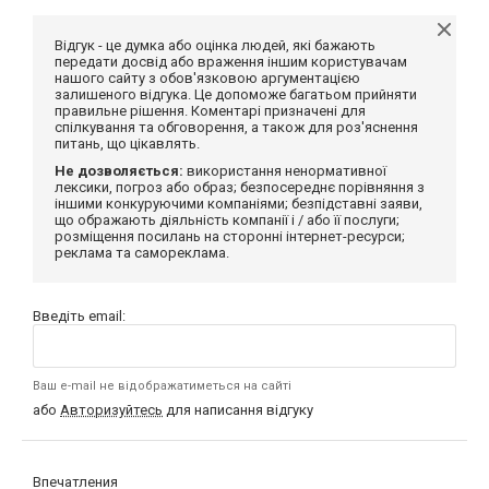
Відгук - це думка або оцінка людей, які бажають
передати досвід або враження іншим користувачам
нашого сайту з обов'язковою аргументацією
залишеного відгука. Це допоможе багатьом прийняти
правильне рішення. Коментарі призначені для
спілкування та обговорення, а також для роз'яснення
питань, що цікавлять.
Не дозволяється:
використання ненормативної
лексики, погроз або образ; безпосереднє порівняння з
іншими конкуруючими компаніями; безпідставні заяви,
що ображають діяльність компанії і / або її послуги;
розміщення посилань на сторонні інтернет-ресурси;
реклама та самореклама.
Введіть email:
Ваш e-mail не відображатиметься на сайті
або
Авторизуйтесь
для написання відгуку
Впечатления