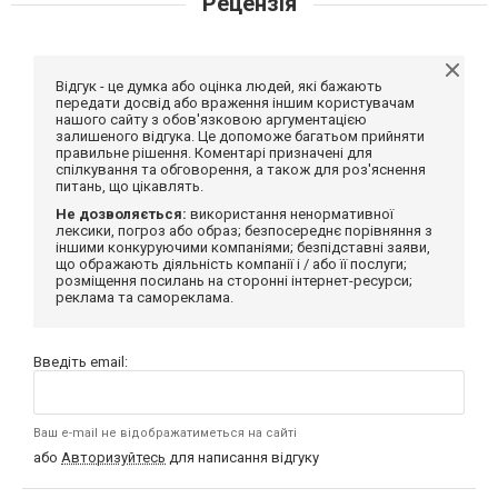
Рецензія
Відгук - це думка або оцінка людей, які бажають
передати досвід або враження іншим користувачам
нашого сайту з обов'язковою аргументацією
залишеного відгука. Це допоможе багатьом прийняти
правильне рішення. Коментарі призначені для
спілкування та обговорення, а також для роз'яснення
питань, що цікавлять.
Не дозволяється:
використання ненормативної
лексики, погроз або образ; безпосереднє порівняння з
іншими конкуруючими компаніями; безпідставні заяви,
що ображають діяльність компанії і / або її послуги;
розміщення посилань на сторонні інтернет-ресурси;
реклама та самореклама.
Введіть email:
Ваш e-mail не відображатиметься на сайті
або
Авторизуйтесь
для написання відгуку