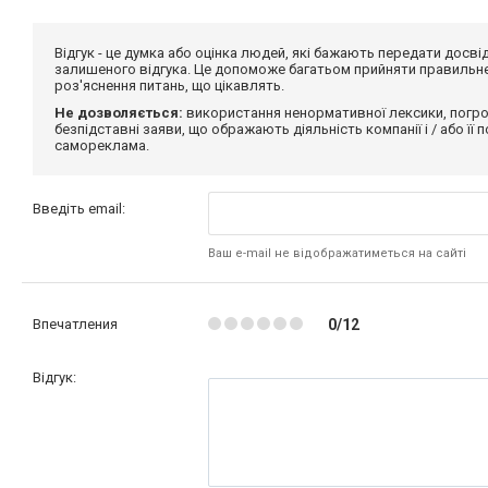
Відгук - це думка або оцінка людей, які бажають передати дос
залишеного відгука. Це допоможе багатьом прийняти правильне 
роз'яснення питань, що цікавлять.
Не дозволяється:
використання ненормативної лексики, погро
безпідставні заяви, що ображають діяльність компанії і / або її
самореклама.
Введіть email:
Ваш e-mail не відображатиметься на сайті
Впечатления
0/12
Відгук: