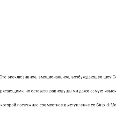
! Это эксклюзивное, эмоциональное, возбуждающее шоу!С
отрясающими, не оставляя равнодушыми даже самую изыс
м которой послужило совместное выступление со Strip-dj Ma