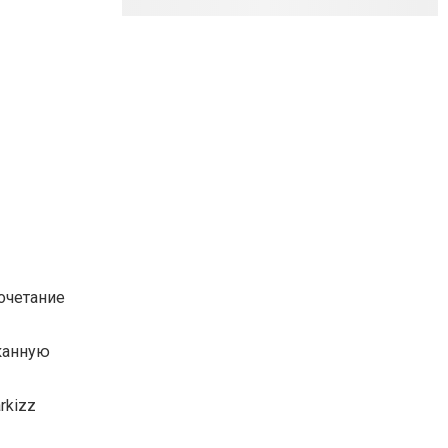
очетание
канную
rkizz