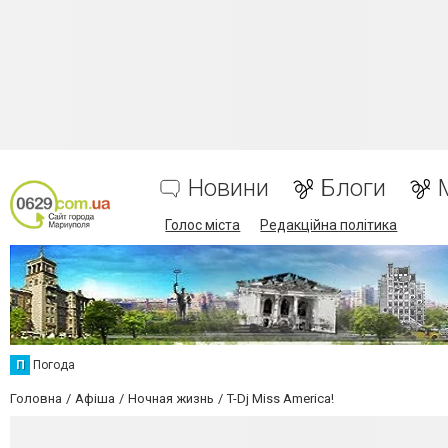
Новини
Блоги
Голос міста
Редакційна політика
П
Погода
Головна
Афіша
Ночная жизнь
T-Dj Miss America!