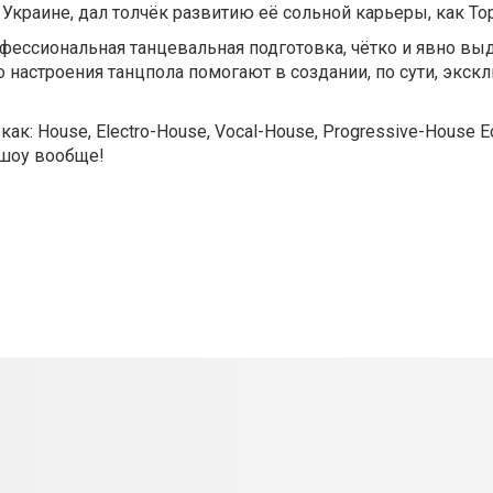
краине, дал толчёк развитию её сольной карьеры, как Topl
офессиональная танцевальная подготовка, чётко и явно вы
 настроения танцпола помогают в создании, по сути, экск
ак: House, Electro-House, Vocal-House, Progressive-House 
 шоу вообще!