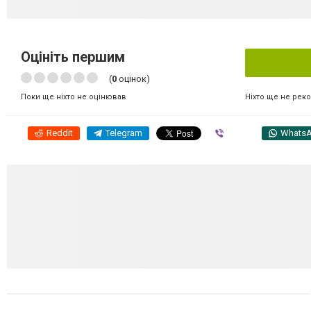
Оцініть першим
(
0
оцінок)
Ніхто ще не рек
Поки ще ніхто не оцінював
Reddit
Telegram
Viber
Whats