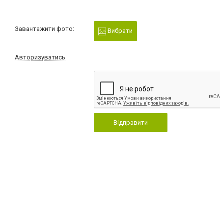
Завантажити фото:
Вибрати
Авторизуватись
Відправити