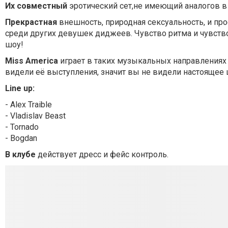
Их совместный
эротический сет,не имеющий аналогов в У
Прекрастная
внешность, природная сексуальность, и пр
среди других девушек диджеев. Чувство ритма и чувство
шоу!
Miss America
играет в таких музыкальных направлениях к
видели её выступления, значит вы не видели настоящее
Line up:
- Alex Traible
- Vladislav Beast
- Tornado
- Bogdan
В клубе
действует дресс и фейс контроль.