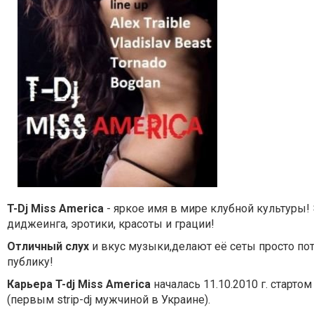
T-Dj Miss America
- яркое имя в мире клубной культуры
диджеинга, эротики, красоты и грации!
Отличный слух
и вкус музыки,делают её сеты просто п
публику!
Карьера T-dj Miss America
началась 11.10.2010 г. старто
(первым strip-dj мужчиной в Украине).