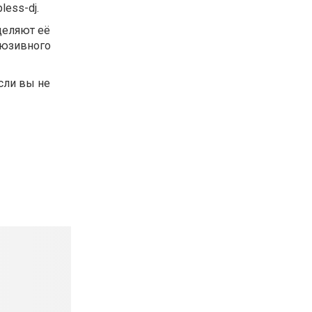
ess-dj.
деляют её
люзивного
Если вы не