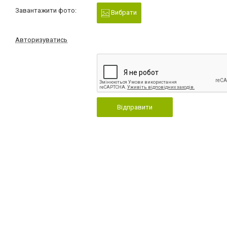
Завантажити фото:
Вибрати
Авторизуватись
Відправити