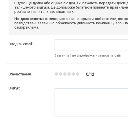
Відгук - це думка або оцінка людей, які бажають передати дос
залишеного відгука. Це допоможе багатьом прийняти правильне 
роз'яснення питань, що цікавлять.
Не дозволяється:
використання ненормативної лексики, погро
безпідставні заяви, що ображають діяльність компанії і / або її
самореклама.
Введіть email:
Ваш e-mail не відображатиметься на сайті
Впечатления
0/12
Відгук: