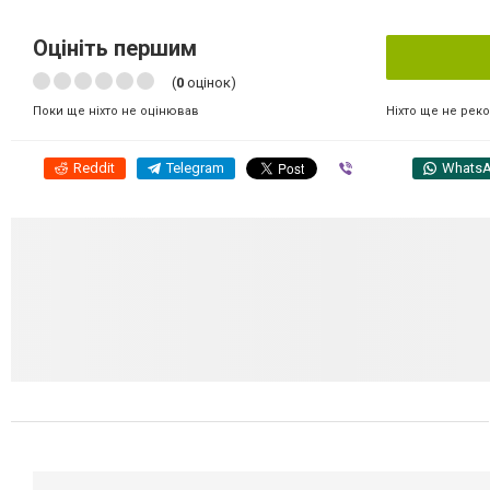
Оцініть першим
(
0
оцінок)
Ніхто ще не рек
Поки ще ніхто не оцінював
Reddit
Telegram
Viber
Whats