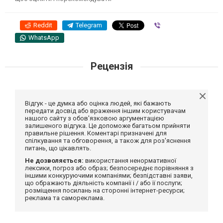
Reddit
Telegram
Viber
WhatsApp
Рецензія
Відгук - це думка або оцінка людей, які бажають
передати досвід або враження іншим користувачам
нашого сайту з обов'язковою аргументацією
залишеного відгука. Це допоможе багатьом прийняти
правильне рішення. Коментарі призначені для
спілкування та обговорення, а також для роз'яснення
питань, що цікавлять.
Не дозволяється:
використання ненормативної
лексики, погроз або образ; безпосереднє порівняння з
іншими конкуруючими компаніями; безпідставні заяви,
що ображають діяльність компанії і / або її послуги;
розміщення посилань на сторонні інтернет-ресурси;
реклама та самореклама.