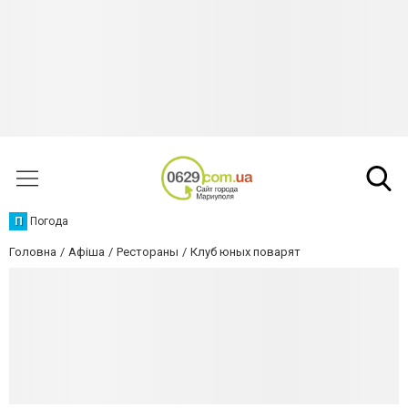
П
Погода
Головна
Афіша
Рестораны
Клуб юных поварят