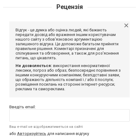
Рецензія
Відгук - це думка або оцінка людей, які бажають
передати досвід або враження іншим користувачам
нашого сайту з обов'язковою аргументацією
залишеного відгука. Це допоможе багатьом прийняти
правильне рішення. Коментарі призначені для
спілкування та обговорення, а також для роз'яснення
питань, що цікавлять.
Не дозволяється:
використання ненормативної
лексики, погроз або образ; безпосереднє порівняння з
іншими конкуруючими компаніями; безпідставні заяви,
що ображають діяльність компанії і / або її послуги;
розміщення посилань на сторонні інтернет-ресурси;
реклама та самореклама.
Введіть email:
Ваш e-mail не відображатиметься на сайті
або
Авторизуйтесь
для написання відгуку