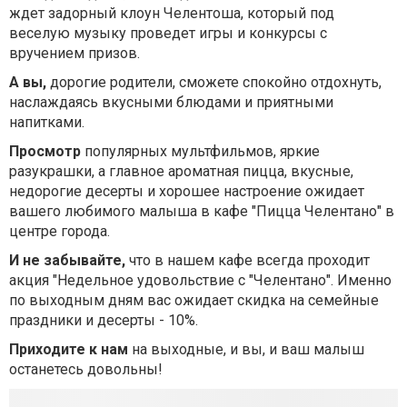
ждет задорный клоун Челентоша, который под
веселую музыку проведет игры и конкурсы с
вручением призов.
А вы,
дорогие родители, сможете спокойно отдохнуть,
наслаждаясь вкусными блюдами и приятными
напитками.
Просмотр
популярных мультфильмов, яркие
разукрашки, а главное ароматная пицца, вкусные,
недорогие десерты и хорошее настроение ожидает
вашего любимого малыша в кафе "Пицца Челентано" в
центре города.
И не забывайте,
что в нашем кафе всегда проходит
акция "Недельное удовольствие с "Челентано". Именно
по выходным дням вас ожидает скидка на семейные
праздники и десерты - 10%.
Приходите к нам
на выходные, и вы, и ваш малыш
останетесь довольны!