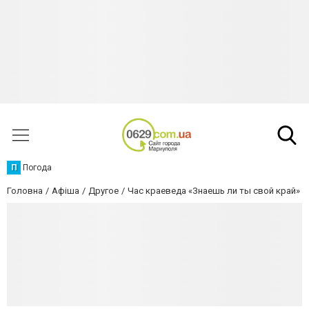
П
Погода
Головна
Афіша
Другое
Час краеведа «Знаешь ли ты свой край»