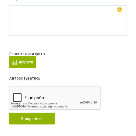
Завантажити фото:
Вибрати
Авторизуватись
Відправити