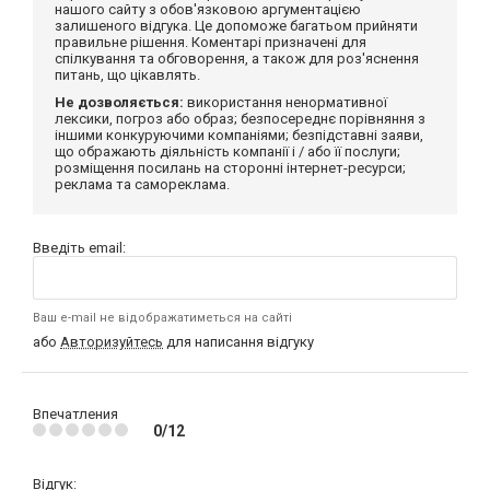
нашого сайту з обов'язковою аргументацією
залишеного відгука. Це допоможе багатьом прийняти
правильне рішення. Коментарі призначені для
спілкування та обговорення, а також для роз'яснення
питань, що цікавлять.
Не дозволяється:
використання ненормативної
лексики, погроз або образ; безпосереднє порівняння з
іншими конкуруючими компаніями; безпідставні заяви,
що ображають діяльність компанії і / або її послуги;
розміщення посилань на сторонні інтернет-ресурси;
реклама та самореклама.
Введіть email:
Ваш e-mail не відображатиметься на сайті
або
Авторизуйтесь
для написання відгуку
Впечатления
0/12
Відгук: