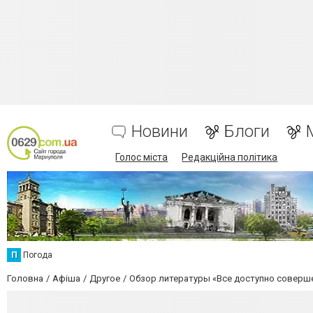
Новини
Блоги
Голос міста
Редакційна політика
П
Погода
Головна
Афіша
Другое
Обзор литературы «Все доступно совер