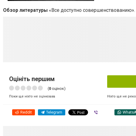
Обзор литературы
«Все доступно совершенствованию».
Оцініть першим
(
0
оцінок)
Ніхто ще не рек
Поки ще ніхто не оцінював
Reddit
Telegram
Viber
Whats