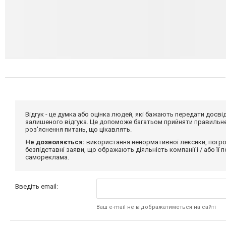
Відгук - це думка або оцінка людей, які бажають передати дос
залишеного відгука. Це допоможе багатьом прийняти правильне 
роз'яснення питань, що цікавлять.
Не дозволяється:
використання ненормативної лексики, погро
безпідставні заяви, що ображають діяльність компанії і / або її
самореклама.
Введіть email:
Ваш e-mail не відображатиметься на сайті