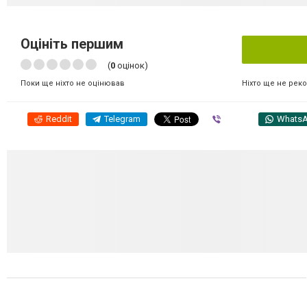
Оцініть першим
(
0
оцінок)
Ніхто ще не рек
Поки ще ніхто не оцінював
Reddit
Telegram
Viber
Whats