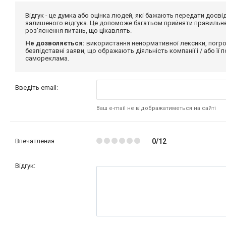
Відгук - це думка або оцінка людей, які бажають передати дос
залишеного відгука. Це допоможе багатьом прийняти правильне 
роз'яснення питань, що цікавлять.
Не дозволяється:
використання ненормативної лексики, погро
безпідставні заяви, що ображають діяльність компанії і / або її
самореклама.
Введіть email:
Ваш e-mail не відображатиметься на сайті
Впечатления
0/12
Відгук: