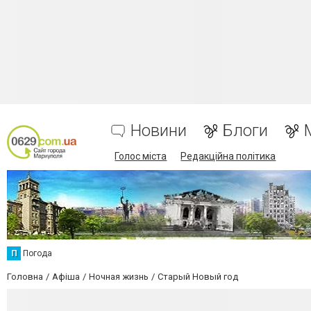
Новини
Блоги
Голос міста
Редакційна політика
П
Погода
Головна
Афіша
Ночная жизнь
Старый Новый год