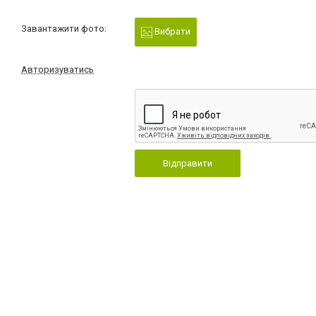
Завантажити фото:
Вибрати
Авторизуватись
Відправити