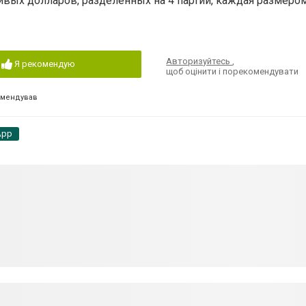
вых долларов, разделенных на 4 партии, каждая размеро
Авторизуйтесь
,
Я рекомендую
щоб оцінити і порекомендувати
омендував
App