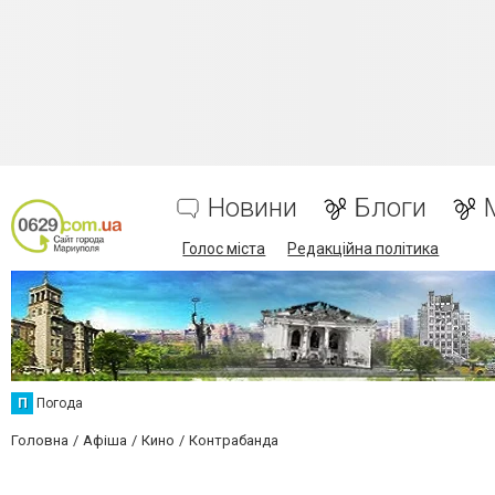
Новини
Блоги
Голос міста
Редакційна політика
П
Погода
Головна
Афіша
Кино
Контрабанда