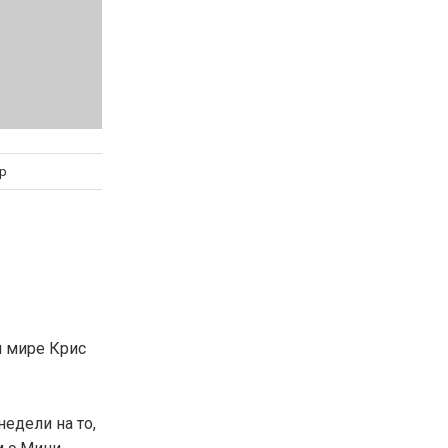
р
м мире Крис
недели на то,