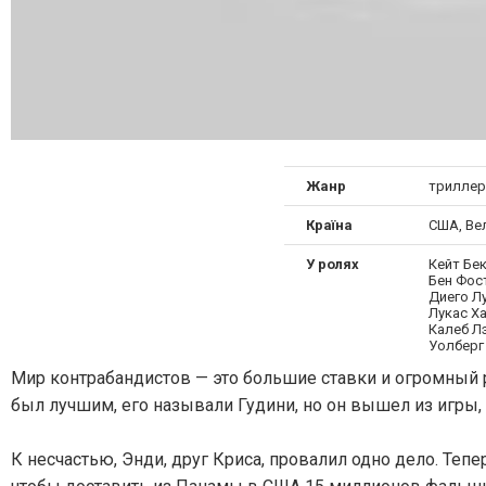
Жанр
триллер
Країна
США, Ве
У ролях
Кейт Бек
Бен Фос
Диего Лу
Лукас Ха
Калеб Л
Уолберг
Мир контрабандистов — это большие ставки и огромный ри
был лучшим, его называли Гудини, но он вышел из игры,
К несчастью, Энди, друг Криса, провалил одно дело. Тепер