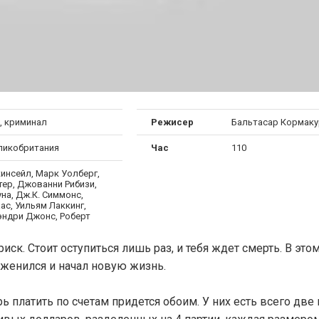
, криминал
Режисер
Бальтасар Кормаку
ликобритания
Час
110
инсейл, Марк Уолберг,
тер, Джованни Рибизи,
на, Дж.К. Симмонс,
ас, Уильям Лаккинг,
эндри Джонс, Роберт
ск. Cтоит оступиться лишь раз, и тебя ждет смерть. В это
 женился и начал новую жизнь.
ь платить по счетам придется обоим. У них есть всего две 