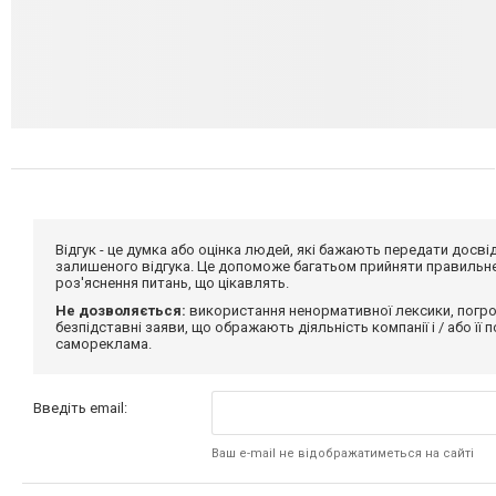
Відгук - це думка або оцінка людей, які бажають передати дос
залишеного відгука. Це допоможе багатьом прийняти правильне 
роз'яснення питань, що цікавлять.
Не дозволяється:
використання ненормативної лексики, погро
безпідставні заяви, що ображають діяльність компанії і / або її
самореклама.
Введіть email:
Ваш e-mail не відображатиметься на сайті