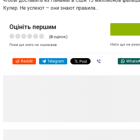
чтобы доставить из Панамы в США 15 миллионов фальши
Купер. Не успеют — они знают правила…
Оцініть першим
(
0
оцінок)
Ніхто ще не рек
Поки ще ніхто не оцінював
Reddit
Telegram
Viber
Whats