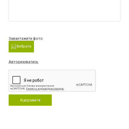
Завантажити фото:
Вибрати
Авторизуватись
Відправити