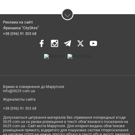
Реклама на сайті
Франшиза "CitySites"
+38 (096) 91 303 68
Віримо в повернення до Маріуполя
info@0629.com.ua
Журналисты сайта
+38 (096) 91 303 68
Допускається цитування матеріалів без отримання попередньої згоди
0629.com.ua за умови розміщення в тексті обов'язкового посилання на
0629.com.ua - Сайт міста Маріуполя. Для інтернет-видань обов'язкове
розміщення прямого, відкритого для пошукових систем гіперпосилання
на цитовані статті не нижче другого абзацу в тексті або в якості джерела.