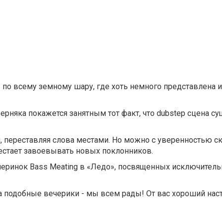
 по всему земному шару, где хоть немного представлена 
верняка покажется занятным тот факт, что dubstep сцена с
, переставляя слова местами. Но можно с уверенностью ска
ерестает завоевывать новых поклонников.
еринок Bass Meating в «Ледо», посвященных исключитель
 подобные вечерики - мы всем рады! От вас хороший настр