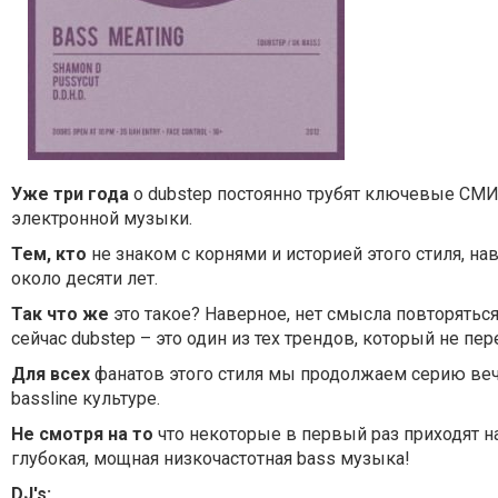
Уже три года
о dubstep постоянно трубят ключевые СМИ
электронной музыки.
Тем, кто
не знаком с корнями и историей этого стиля, на
около десяти лет.
Так что же
это такое? Наверное, нет смысла повторяться
сейчас dubstep – это один из тех трендов, который не п
Для всех
фанатов этого стиля мы продолжаем серию веч
bassline культуре.
Не смотря на то
что некоторые в первый раз приходят на
глубокая, мощная низкочастотная bass музыка!
DJ's: