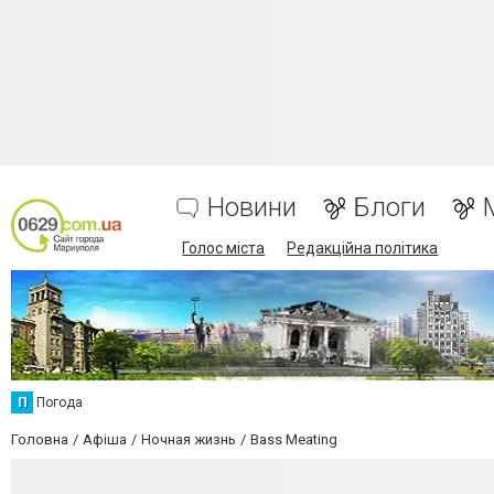
Новини
Блоги
Голос міста
Редакційна політика
П
Погода
Головна
Афіша
Ночная жизнь
Bass Meating