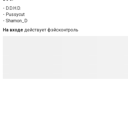
- D.D.H.D.
- Pussycut
- Shamon_D
На входе
действует фэйсконтроль