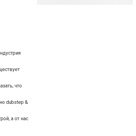
индустрия
уществует
зать, что
но dubstep &
ой, а от нас