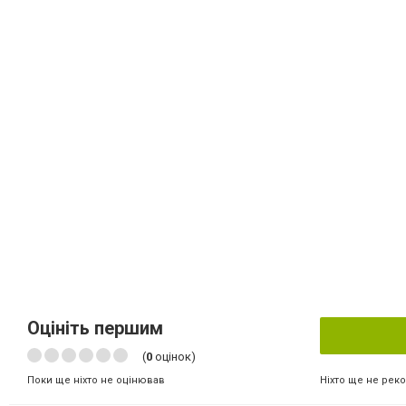
Оцініть першим
(
0
оцінок)
Ніхто ще не рек
Поки ще ніхто не оцінював