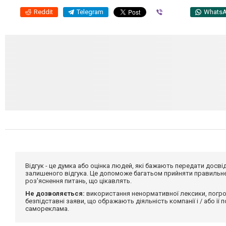
Reddit
Telegram
Viber
Whats
Відгук - це думка або оцінка людей, які бажають передати дос
залишеного відгука. Це допоможе багатьом прийняти правильне 
роз'яснення питань, що цікавлять.
Не дозволяється:
використання ненормативної лексики, погро
безпідставні заяви, що ображають діяльність компанії і / або її
самореклама.