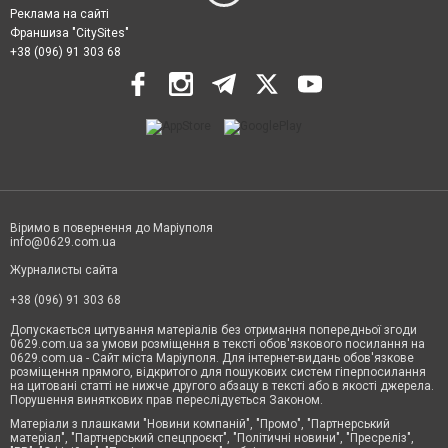
Реклама на сайті
Франшиза "CitySites"
+38 (096) 91 303 68
Віримо в повернення до Маріуполя
info@0629.com.ua
Журналисты сайта
+38 (096) 91 303 68
Допускається цитування матеріалів без отримання попередньої згоди
0629.com.ua за умови розміщення в тексті обов'язкового посилання на
0629.com.ua - Сайт міста Маріуполя. Для інтернет-видань обов'язкове
розміщення прямого, відкритого для пошукових систем гіперпосилання
на цитовані статті не нижче другого абзацу в тексті або в якості джерела.
Порушення виняткових прав переслідується Законом.
Матеріали з плашками "Новини компаній", "Промо", "Партнерський
матеріал", "Партнерський спецпроєкт", "Політичні новини", "Пресреліз",