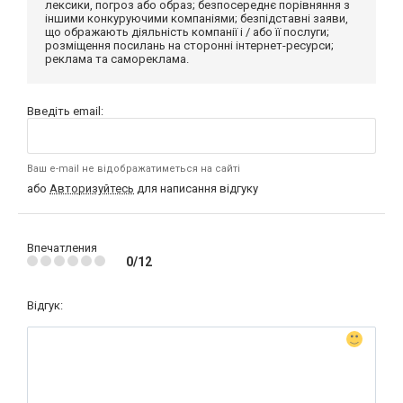
лексики, погроз або образ; безпосереднє порівняння з
іншими конкуруючими компаніями; безпідставні заяви,
що ображають діяльність компанії і / або її послуги;
розміщення посилань на сторонні інтернет-ресурси;
реклама та самореклама.
Введіть email:
Ваш e-mail не відображатиметься на сайті
або
Авторизуйтесь
для написання відгуку
Впечатления
0/12
Відгук: