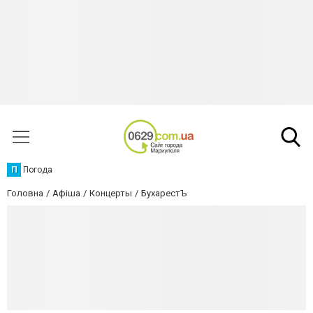
П
Погода
Головна
Афіша
Концерты
БухарестЪ