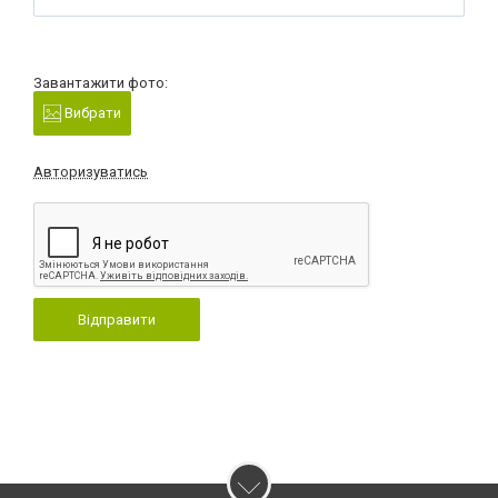
Завантажити фото:
Вибрати
Авторизуватись
Відправити