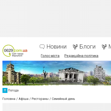
Новини
Блоги
Голос міста
Редакційна політика
П
Погода
Головна
Афіша
Рестораны
Семейный день