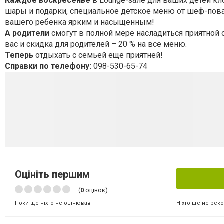
Каждое воскресенье
в Loung
e
-зале для ваших детей к
шары и подарки, специальное детское меню от шеф-пов
вашего ребенка ярким и насыщенным!
А родители
смогут в полной мере насладиться приятной
вас и скидка для родителей – 20 % на все меню.
Теперь
отдыхать с семьей еще приятней!
Справки по телефону:
098-530-65-74
Оцініть першим
(
0
оцінок)
Ніхто ще не рек
Поки ще ніхто не оцінював