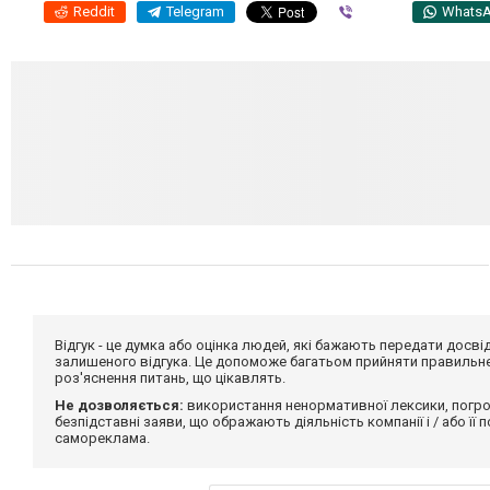
Reddit
Telegram
Viber
Whats
Відгук - це думка або оцінка людей, які бажають передати дос
залишеного відгука. Це допоможе багатьом прийняти правильне 
роз'яснення питань, що цікавлять.
Не дозволяється:
використання ненормативної лексики, погро
безпідставні заяви, що ображають діяльність компанії і / або її
самореклама.