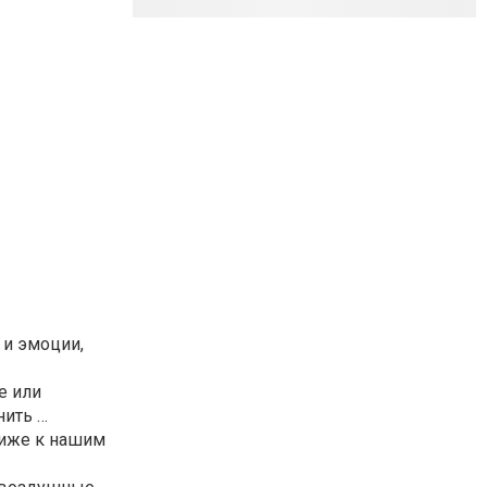
 и эмоции,
е или
нить …
лиже к нашим