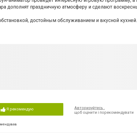
лоун-аниматор проведет интересную игровую программу, 
ара дополнят праздничную атмосферу и сделают воскресн
 обстановкой, достойным обслуживанием и вкусной кухней
Авторизуйтесь
,
Я рекомендую
щоб оцінити і порекомендувати
омендував