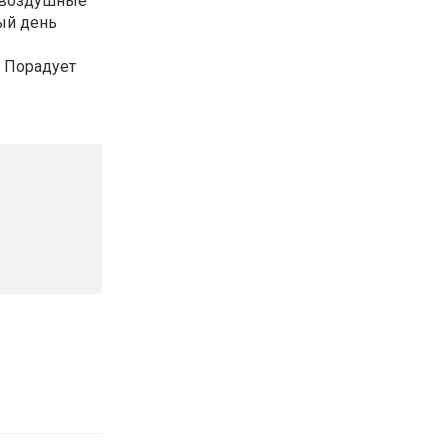
а воздушные
ый день
. Порадует