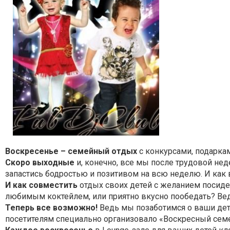
Воскресенье – семейный отдых
с конкурсами, подарка
Скоро выходные
и, конечно, все мы после трудовой нед
запастись бодростью и позитивом на всю неделю. И как в
И как совместить
отдых своих детей с желанием посиде
любимым коктейлем, или приятно вкусно пообедать? Ведь
Теперь все возможно!
Ведь мы позаботимся о ваши дет
посетителям специально организовало «Воскресный семе