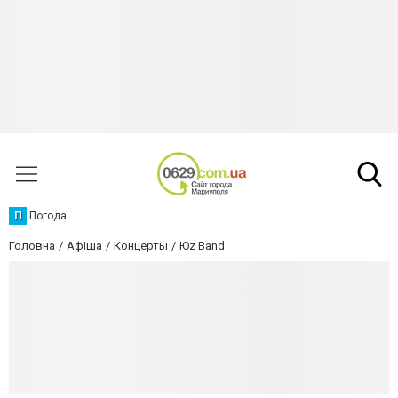
П
Погода
Головна
Афіша
Концерты
Юz Band