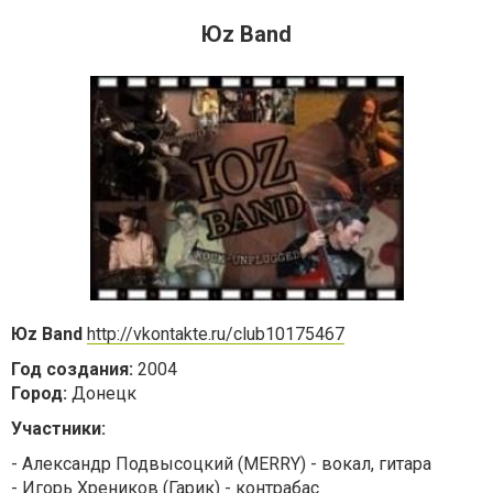
Юz Band
Юz Band
http://vkontakte.ru/club10175467
Год создания:
2004
Город:
Донецк
Участники:
- Александр Подвысоцкий (MERRY) - вокал, гитара
- Игорь Хреников (Гарик) - контрабас