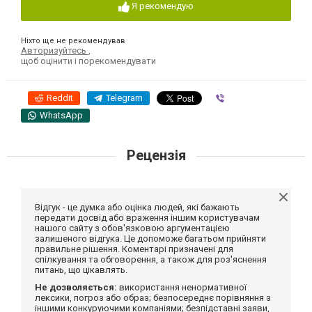
Я рекомендую
Ніхто ще не рекомендував
Авторизуйтесь
,
щоб оцінити і порекомендувати
Reddit
Telegram
Viber
WhatsApp
Рецензія
Відгук - це думка або оцінка людей, які бажають
передати досвід або враження іншим користувачам
нашого сайту з обов'язковою аргументацією
залишеного відгука. Це допоможе багатьом прийняти
правильне рішення. Коментарі призначені для
спілкування та обговорення, а також для роз'яснення
питань, що цікавлять.
Не дозволяється:
використання ненормативної
лексики, погроз або образ; безпосереднє порівняння з
іншими конкуруючими компаніями; безпідставні заяви,