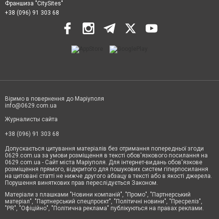
Франшиза "CitySites"
+38 (096) 91 303 68
Віримо в повернення до Маріуполя
info@0629.com.ua
Журналисты сайта
+38 (096) 91 303 68
Допускається цитування матеріалів без отримання попередньої згоди
0629.com.ua за умови розміщення в тексті обов'язкового посилання на
0629.com.ua - Сайт міста Маріуполя. Для інтернет-видань обов'язкове
розміщення прямого, відкритого для пошукових систем гіперпосилання
на цитовані статті не нижче другого абзацу в тексті або в якості джерела.
Порушення виняткових прав переслідується Законом.
Матеріали з плашками "Новини компаній", "Промо", "Партнерський
матеріал", "Партнерський спецпроєкт", "Політичні новини", "Пресреліз",
"PR", "Офіційно", "Політична реклама" публікуються на правах реклами.