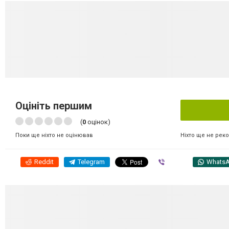
Оцініть першим
(
0
оцінок)
Ніхто ще не рек
Поки ще ніхто не оцінював
Reddit
Telegram
Viber
Whats