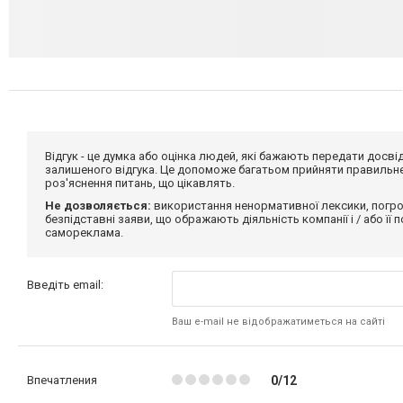
Відгук - це думка або оцінка людей, які бажають передати дос
залишеного відгука. Це допоможе багатьом прийняти правильне 
роз'яснення питань, що цікавлять.
Не дозволяється:
використання ненормативної лексики, погро
безпідставні заяви, що ображають діяльність компанії і / або її
самореклама.
Введіть email:
Ваш e-mail не відображатиметься на сайті
Впечатления
0/12