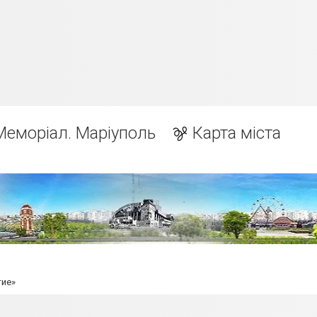
Меморіал. Маріуполь
Карта міста
тие»