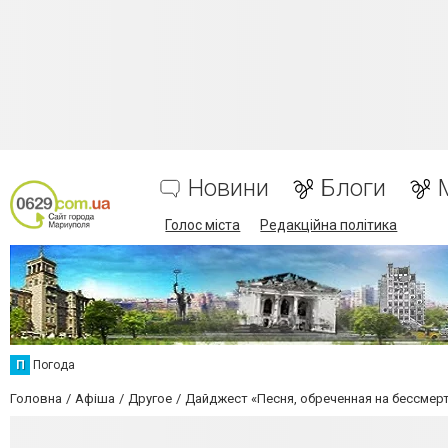
Новини
Блоги
Голос міста
Редакційна політика
П
Погода
Головна
Афіша
Другое
Дайджест «Песня, обреченная на бессмер